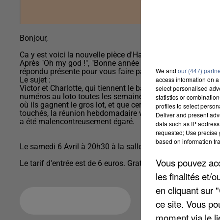
‌Bonjour,
‌Ca y est voici la nouvelle pièce d'Happy Culture Cie : "Jeu,
Après "Oh my god !", "Bonne année et surtout bonne santé", "
We and
our (447) partn
répondu présente pour vous faire partager ce nouveau déli
Le sujet :
access information on a 
Victor et Charlotte, qui tiennent le bar «Aux petits bonhe
select personalised ad
numéros au loto toutes les semaines. Prétexte pour se réu
statistics or combinatio
où ils gagnent le gros lot, et que certains d’entre eux o
profiles to select person
touchés, la réunion hebdomadaire va vite virer à la catast
Deliver and present adv
a été malencontreusement égaré.
data such as IP address 
requested; Use precise g
based on information tra
Le samedi 6 Avril à 20h30 à la salle des fêtes de Villemeu
Vous pouvez acce
les finalités et
en cliquant sur 
Ajouter à votre calendrier
ce site. Vous po
moment via le li