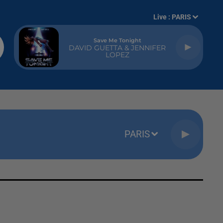
Live :
PARIS
Save Me Tonight
DAVID GUETTA & JENNIFER
LOPEZ
PARIS