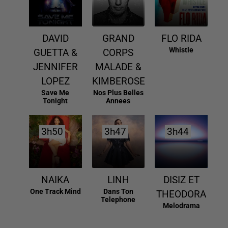
DAVID
GRAND
FLO RIDA
Whistle
GUETTA &
CORPS
JENNIFER
MALADE &
LOPEZ
KIMBEROSE
Save Me
Nos Plus Belles
Tonight
Annees
3h50
3h50
3h47
3h47
3h44
3h44
NAIKA
LINH
DISIZ ET
One Track Mind
Dans Ton
THEODORA
Telephone
Melodrama