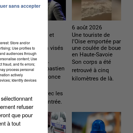
uer sans accepter
6 août 2026
6 août 2026
Gabriel Attal et
Une touriste de
Raphaël
l’Oise emportée par
erest: Store and/or
Glucksmann visés
une coulée de boue
tising; Use profiles to
tand audiences through
par des
en Haute-Savoie
personalise content; Use
ingérences...
Son corps a été
 fraud, and fix errors;
Sollicité, Sébastien
t
 may process personal
retrouvé à cinq
mation actively
Lecornu annonce
kilomètres de là.
vices; Identify devices
un "travail
commun" avec les
 sélectionnant
partis à la rentrée.
lement refuser
eront que pour
nt à tout