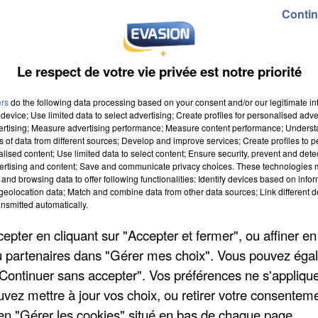
Contin
Le respect de votre vie privée est notre priorité
 sept et Cash".
Il faut se faire à l'idée", ou "Cas barré", la troupe au complet a
ers
do the following data processing based on your consent and/or our legitimate int
re écrit par Laurent ioos et mis en scène par Stéphanie Robert
device; Use limited data to select advertising; Create profiles for personalised adver
ur» ont pour habitude avec leur bande d’amis, de jouer les mêmes
vertising; Measure advertising performance; Measure content performance; Unders
nir et passer une bonne soirée tous ensemble. Seulement le jour
ns of data from different sources; Develop and improve services; Create profiles to 
nt commencé à dépenser leurs gains avant même de les avoir
alised content; Use limited data to select content; Ensure security, prevent and detect
rophe et aux règlements de comptes, en s’apercevant que le ticke
ertising and content; Save and communicate privacy choices. These technologies
and browsing data to offer following functionalities: Identify devices based on infor
eolocation data; Match and combine data from other data sources; Link different de
nsmitted automatically.
x sur Eure
pter en cliquant sur "Accepter et fermer", ou affiner en
/ou partenaires dans "Gérer mes choix". Vous pouvez éga
"Continuer sans accepter". Vos préférences ne s'appliqu
uvez mettre à jour vos choix, ou retirer votre consenteme
en "Gérer les cookies" situé en bas de chaque page.