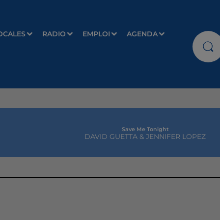
OCALES
RADIO
EMPLOI
AGENDA
Save Me Tonight
DAVID GUETTA & JENNIFER LOPEZ