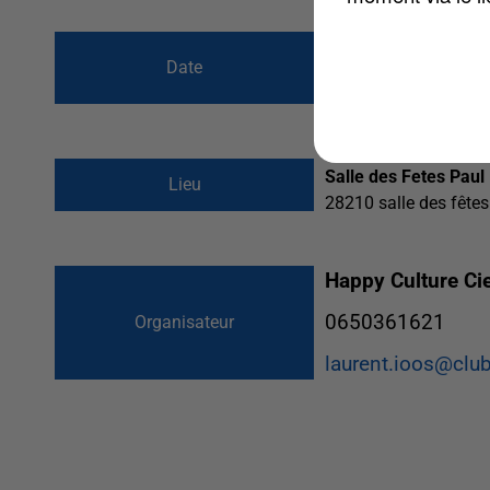
du
6 avril 2024 à
Date
au
7 avril 2024 à
Salle des Fetes Paul
Lieu
28210
salle des fête
Happy Culture Ci
0650361621
Organisateur
laurent.ioos@club-