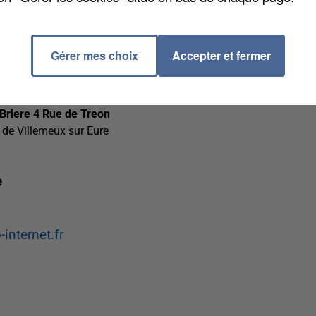
 22h30
Gérer mes choix
Accepter et fermer
 0h30
 Briere 4 Rue de Treon
s de Villemeux sur Eure
e
internet.fr