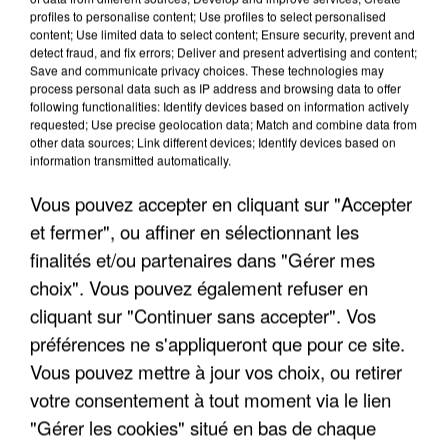
profiles to personalise content; Use profiles to select personalised
content; Use limited data to select content; Ensure security, prevent and
detect fraud, and fix errors; Deliver and present advertising and content;
Save and communicate privacy choices. These technologies may
INCENDIES : L’ÎLE-DE-FRANCE LANCE UN ÉLAN
process personal data such as IP address and browsing data to offer
following functionalities: Identify devices based on information actively
DE SOLIDARITÉ AVEC LES...
requested; Use precise geolocation data; Match and combine data from
other data sources; Link different devices; Identify devices based on
information transmitted automatically.
Vous pouvez accepter en cliquant sur "Accepter
et fermer", ou affiner en sélectionnant les
finalités et/ou partenaires dans "Gérer mes
choix". Vous pouvez également refuser en
cliquant sur "Continuer sans accepter". Vos
préférences ne s'appliqueront que pour ce site.
Vous pouvez mettre à jour vos choix, ou retirer
votre consentement à tout moment via le lien
"Gérer les cookies" situé en bas de chaque