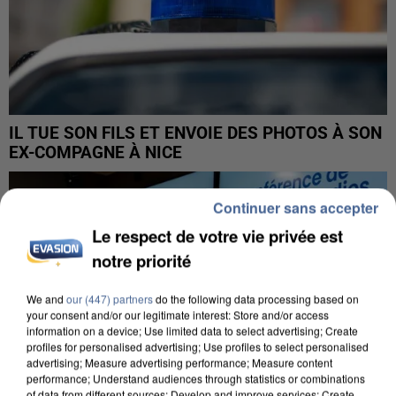
IL TUE SON FILS ET ENVOIE DES PHOTOS À SON
EX-COMPAGNE À NICE
Continuer sans accepter
Le respect de votre vie privée est
notre priorité
We and
our (447) partners
do the following data processing based on
your consent and/or our legitimate interest: Store and/or access
information on a device; Use limited data to select advertising; Create
profiles for personalised advertising; Use profiles to select personalised
advertising; Measure advertising performance; Measure content
performance; Understand audiences through statistics or combinations
of data from different sources; Develop and improve services; Create