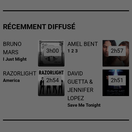
RÉCEMMENT DIFFUSÉ
BRUNO
AMEL BENT
3h00
3h00
2h57
2h57
1 2 3
MARS
I Just Might
RAZORLIGHT
DAVID
2h54
2h54
2h51
2h51
America
GUETTA &
JENNIFER
LOPEZ
Save Me Tonight