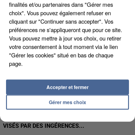
LES DONNÉES DE 300 000 CLIENTS DÉROBÉES À
finalités et/ou partenaires dans "Gérer mes
INTERMARCHÉ APRÈS UNE...
choix". Vous pouvez également refuser en
cliquant sur "Continuer sans accepter". Vos
préférences ne s'appliqueront que pour ce site.
Vous pouvez mettre à jour vos choix, ou retirer
votre consentement à tout moment via le lien
"Gérer les cookies" situé en bas de chaque
page.
Accepter et fermer
Gérer mes choix
GABRIEL ATTAL ET RAPHAËL GLUCKSMANN
VISÉS PAR DES INGÉRENCES...