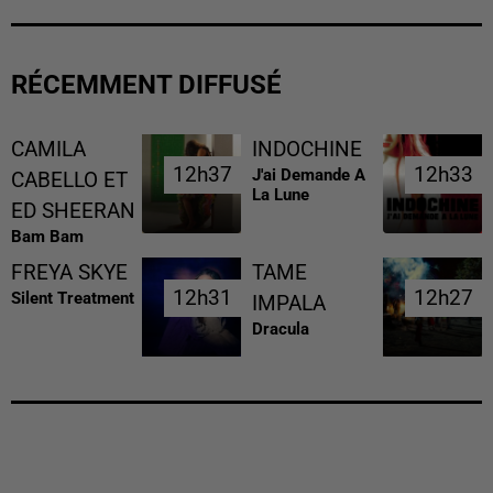
RÉCEMMENT DIFFUSÉ
CAMILA
INDOCHINE
12h37
12h37
12h33
12h33
J'ai Demande A
CABELLO ET
La Lune
ED SHEERAN
Bam Bam
FREYA SKYE
TAME
12h31
12h31
12h27
12h27
Silent Treatment
IMPALA
Dracula