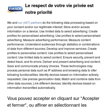
Le respect de votre vie privée est
notre priorité
UNE TOURISTE DE L’OISE EMPORTÉE PAR UNE
We and
our (447) partners
do the following data processing based on
COULÉE DE BOUE EN HAUTE-SAVOIE
your consent and/or our legitimate interest: Store and/or access
information on a device; Use limited data to select advertising; Create
profiles for personalised advertising; Use profiles to select personalised
advertising; Measure advertising performance; Measure content
performance; Understand audiences through statistics or combinations
of data from different sources; Develop and improve services; Create
profiles to personalise content; Use profiles to select personalised
content; Use limited data to select content; Ensure security, prevent and
detect fraud, and fix errors; Deliver and present advertising and content;
Save and communicate privacy choices. These technologies may
process personal data such as IP address and browsing data to offer
following functionalities: Identify devices based on information actively
requested; Use precise geolocation data; Match and combine data from
other data sources; Link different devices; Identify devices based on
information transmitted automatically.
Vous pouvez accepter en cliquant sur "Accepter
et fermer", ou affiner en sélectionnant les