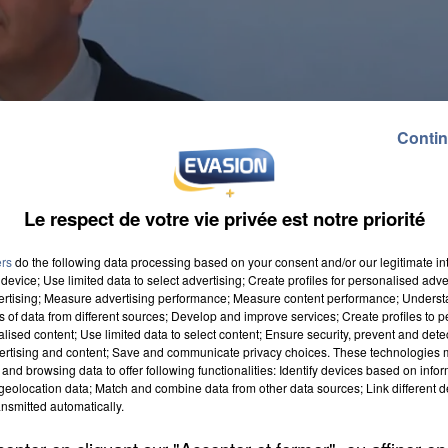
Contin
Le respect de votre vie privée est notre priorité
ers
do the following data processing based on your consent and/or our legitimate int
device; Use limited data to select advertising; Create profiles for personalised adver
vertising; Measure advertising performance; Measure content performance; Unders
ns of data from different sources; Develop and improve services; Create profiles to 
alised content; Use limited data to select content; Ensure security, prevent and detect
ertising and content; Save and communicate privacy choices. These technologies
and browsing data to offer following functionalities: Identify devices based on infor
a Grégoire, secrétaire d'Etat auprès du ministre de
eolocation data; Match and combine data from other data sources; Link different de
nsmitted automatically.
s deux membres du gouvernement effectueront une
Une structure qui propose aux personnes sans emploi