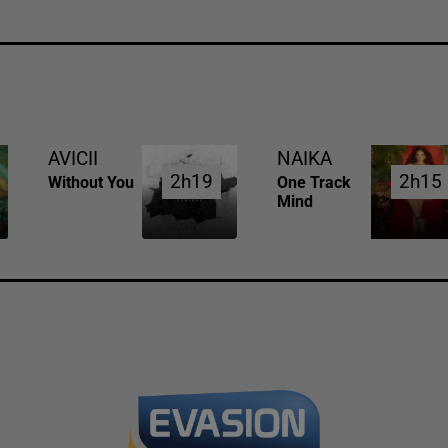
AVICII
NAIKA
2h19
2h19
2h15
2h15
Without You
One Track
Mind