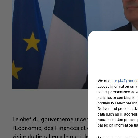
We and
our (447) partn
access information on a 
select personalised ad
statistics or combinatio
profiles to select person
Deliver and present adv
data such as IP address 
Le chef du gouvernement sera accompagné d'Olivi
requested; Use precise g
based on information tra
l'Economie, des Finances et de la Relance. Le
visite du tiers lieu « le quai des possibles. » 