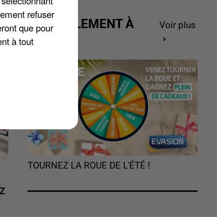
 sélectionnant
lement refuser
ACTUELLEMENT À
Voir plus
eront que pour
GAGNER
nt à tout
TOURNEZ LA ROUE DE L'ÉTÉ !
Z
É