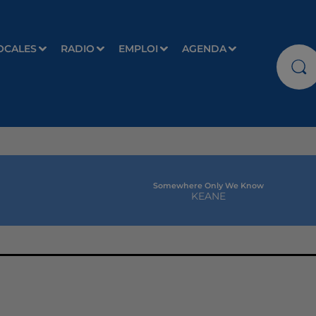
OCALES
RADIO
EMPLOI
AGENDA
Payphone
MAROON 5