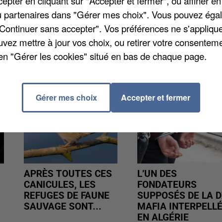
pter en cliquant sur "Accepter et fermer", ou affiner en
érents métiers. Une déambulation est ensuite prévue
/ou partenaires dans "Gérer mes choix". Vous pouvez éga
entre-ville à partir de 16h.
"Continuer sans accepter". Vos préférences ne s'appliqu
uvez mettre à jour vos choix, ou retirer votre consenteme
en "Gérer les cookies" situé en bas de chaque page.
Gérer mes choix
Accepter et fermer
APRÈS TOUTES CES
L’UN DES
CANICULES, LES
FONDATEURS
REFUGES DE FAUNE
SUPPOSÉS DE LA D
SAUVAGE SONT...
MAFIA INTERPELL
EN ALGÉRIE