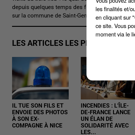
Vous pouvez acce
depuis quelques temps des formations vers diff
les finalités et
sur la commune de Saint-Germain-en-Laye et son c
en cliquant sur 
ce site. Vous po
moment via le li
LES ARTICLES LES PLUS VUS
IL TUE SON FILS ET
INCENDIES : L’ÎLE-
ENVOIE DES PHOTOS
DE-FRANCE LANCE
À SON EX-
UN ÉLAN DE
COMPAGNE À NICE
SOLIDARITÉ AVEC
LES...