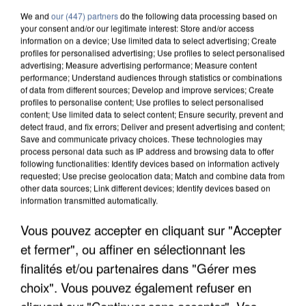
We and
our (447) partners
do the following data processing based on
your consent and/or our legitimate interest: Store and/or access
information on a device; Use limited data to select advertising; Create
profiles for personalised advertising; Use profiles to select personalised
advertising; Measure advertising performance; Measure content
performance; Understand audiences through statistics or combinations
of data from different sources; Develop and improve services; Create
profiles to personalise content; Use profiles to select personalised
content; Use limited data to select content; Ensure security, prevent and
detect fraud, and fix errors; Deliver and present advertising and content;
Save and communicate privacy choices. These technologies may
process personal data such as IP address and browsing data to offer
following functionalities: Identify devices based on information actively
requested; Use precise geolocation data; Match and combine data from
other data sources; Link different devices; Identify devices based on
information transmitted automatically.
APRÈS TOUTES CES CANICULES, LES REFUGES
Vous pouvez accepter en cliquant sur "Accepter
DE FAUNE SAUVAGE SONT...
et fermer", ou affiner en sélectionnant les
finalités et/ou partenaires dans "Gérer mes
choix". Vous pouvez également refuser en