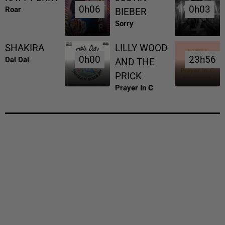
0h06
0h06
0h03
0h03
Roar
BIEBER
Sorry
SHAKIRA
LILLY WOOD
0h00
0h00
23h56
23h56
Dai Dai
AND THE
PRICK
Prayer In C