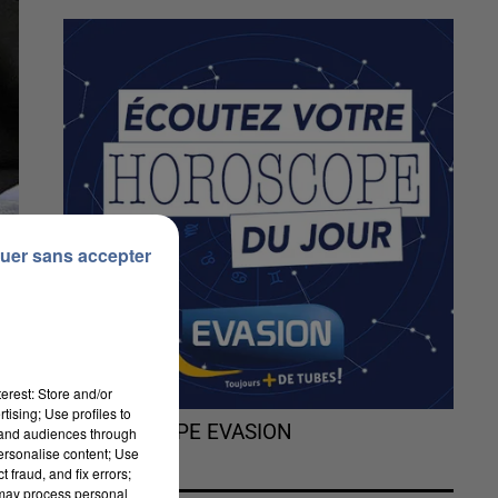
uer sans accepter
erest: Store and/or
tising; Use profiles to
L'HOROSCOPE EVASION
tand audiences through
personalise content; Use
 fraud, and fix errors;
 may process personal