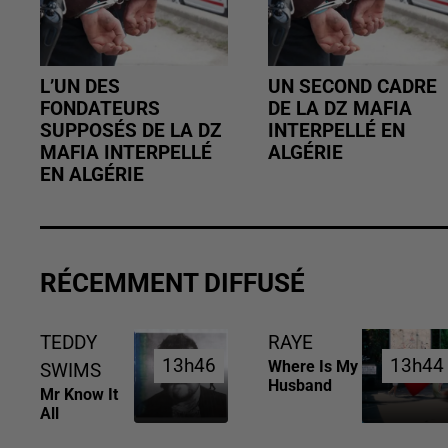
L’UN DES
UN SECOND CADRE
FONDATEURS
DE LA DZ MAFIA
SUPPOSÉS DE LA DZ
INTERPELLÉ EN
MAFIA INTERPELLÉ
ALGÉRIE
EN ALGÉRIE
RÉCEMMENT DIFFUSÉ
TEDDY
RAYE
13h46
13h46
13h44
13h44
Where Is My
SWIMS
Husband
Mr Know It
All