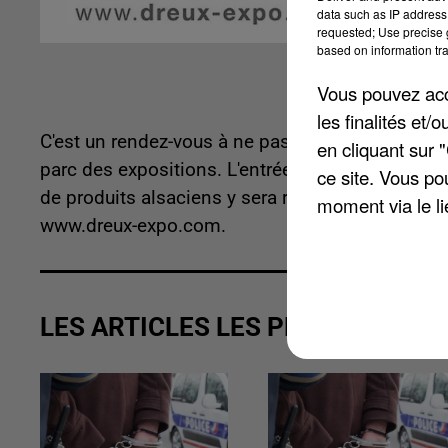
data such as IP address 
requested; Use precise g
based on information tra
Vous pouvez acce
les finalités et
C'est un rendez-vous à ne pas manquer. La Foire
en cliquant sur 
parc des expositions. L'entrée gratuite pour déco
ce site. Vous po
de produits alsaciens y sera reproduit avec nomb
moment via le li
www.dreux-expo.com.
LES ARTICLES LES PLUS VUS