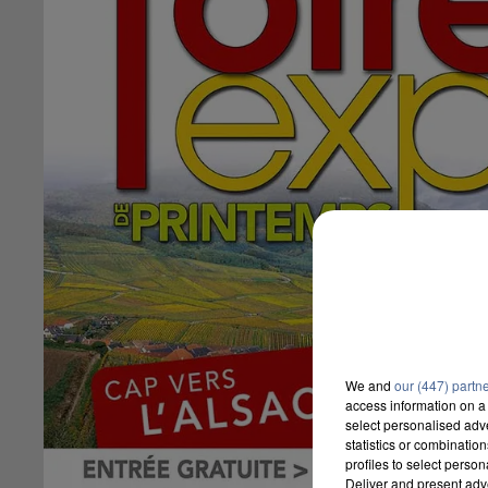
We and
our (447) partn
access information on a 
select personalised ad
statistics or combinatio
profiles to select person
Deliver and present adv