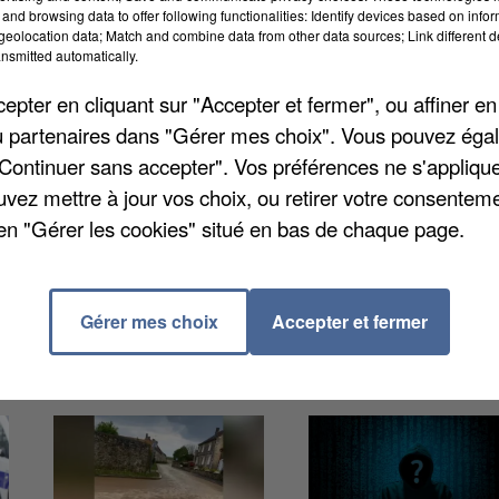
and browsing data to offer following functionalities: Identify devices based on infor
eolocation data; Match and combine data from other data sources; Link different de
nsmitted automatically.
pter en cliquant sur "Accepter et fermer", ou affiner en
/ou partenaires dans "Gérer mes choix". Vous pouvez éga
 expo de Dreux de vendredi à lundi de 10h à 19h au
"Continuer sans accepter". Vos préférences ne s'appliqu
uvrir cette année l'Alsace, invitée d'honneur. Un villa
uvez mettre à jour vos choix, ou retirer votre consenteme
re de produits locaux et traditionnels. Plus d'infos s
en "Gérer les cookies" situé en bas de chaque page.
Gérer mes choix
Accepter et fermer