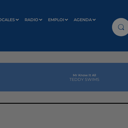
OCALES
RADIO
EMPLOI
AGENDA
Mr Know It All
TEDDY SWIMS