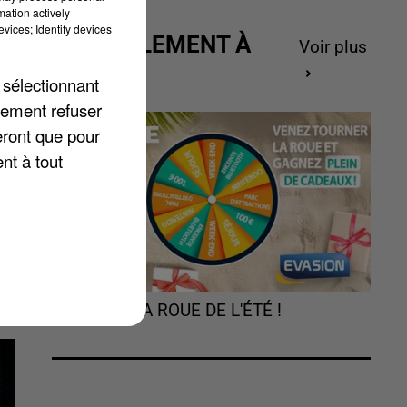
mation actively
vices; Identify devices
ACTUELLEMENT À
Voir plus
GAGNER
 sélectionnant
lement refuser
eront que pour
ge
nt à tout
ur
TOURNEZ LA ROUE DE L'ÉTÉ !