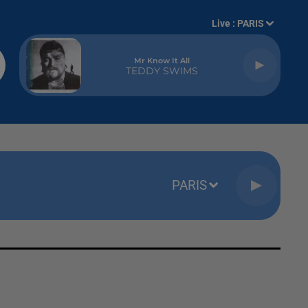
Live :
PARIS
Mr Know It All
TEDDY SWIMS
PARIS