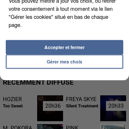
Vous pouvez mettre à jour vos choix, ou retirer
votre consentement à tout moment via le lien
"Gérer les cookies" situé en bas de chaque
page.
L’UN DES FONDATEURS SUPPOSÉS DE LA DZ
Accepter et fermer
MAFIA INTERPELLÉ EN ALGÉRIE
Gérer mes choix
RÉCEMMENT DIFFUSÉ
HOZIER
FREYA SKYE
20h36
20h36
20h33
20h33
Too Sweet
Silent Treatment
M. POKORA
PINK