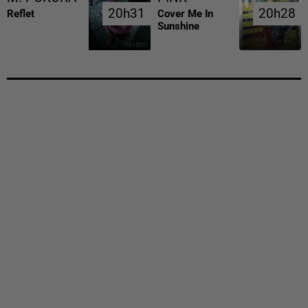
20h31
20h31
20h28
20h28
Reflet
Cover Me In
Sunshine