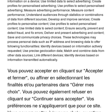
information on a device; Use limited data to select advertising; Create
profiles for personalised advertising; Use profiles to select personalised
advertising; Measure advertising performance; Measure content
performance; Understand audiences through statistics or combinations
of data from different sources; Develop and improve services; Create
profiles to personalise content; Use profiles to select personalised
content; Use limited data to select content; Ensure security, prevent and
detect fraud, and fix errors; Deliver and present advertising and content;
Save and communicate privacy choices. These technologies may
process personal data such as IP address and browsing data to offer
following functionalities: Identify devices based on information actively
requested; Use precise geolocation data; Match and combine data from
APRÈS TOUTES CES CANICULES, LES REFUGES
other data sources; Link different devices; Identify devices based on
information transmitted automatically.
DE FAUNE SAUVAGE SONT...
Vous pouvez accepter en cliquant sur "Accepter
et fermer", ou affiner en sélectionnant les
finalités et/ou partenaires dans "Gérer mes
choix". Vous pouvez également refuser en
cliquant sur "Continuer sans accepter". Vos
préférences ne s'appliqueront que pour ce site.