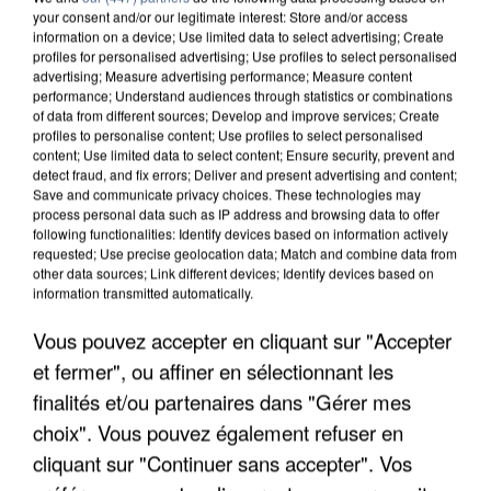
your consent and/or our legitimate interest: Store and/or access
information on a device; Use limited data to select advertising; Create
profiles for personalised advertising; Use profiles to select personalised
advertising; Measure advertising performance; Measure content
performance; Understand audiences through statistics or combinations
of data from different sources; Develop and improve services; Create
profiles to personalise content; Use profiles to select personalised
content; Use limited data to select content; Ensure security, prevent and
detect fraud, and fix errors; Deliver and present advertising and content;
Save and communicate privacy choices. These technologies may
process personal data such as IP address and browsing data to offer
following functionalities: Identify devices based on information actively
requested; Use precise geolocation data; Match and combine data from
other data sources; Link different devices; Identify devices based on
information transmitted automatically.
LES DONNÉES DE 300 000 CLIENTS DÉROBÉES À
Vous pouvez accepter en cliquant sur "Accepter
INTERMARCHÉ APRÈS UNE...
et fermer", ou affiner en sélectionnant les
finalités et/ou partenaires dans "Gérer mes
choix". Vous pouvez également refuser en
cliquant sur "Continuer sans accepter". Vos