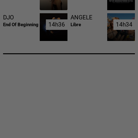
DJO
ANGELE
14h36
14h36
14h34
14h34
End Of Beginning
Libre