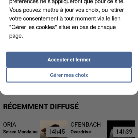
préférences ne s'appliqueront que pour ce site.
Vous pouvez mettre à jour vos choix, ou retirer
votre consentement à tout moment via le lien
"Gérer les cookies" situé en bas de chaque
page.
Accepter et fermer
LES FRANÇAIS, FANS DE LA FLEMME
Gérer mes choix
RÉCEMMENT DIFFUSÉ
ORIA
OFENBACH
14h45
14h45
14h39
14h39
Soiree Mondaine
Overdrive