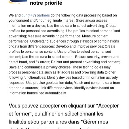
INCENDIES : L’ÎLE-DE-FRANCE LANCE UN ÉLAN
notre priorité
DE SOLIDARITÉ AVEC LES...
We and
our (447) partners
do the following data processing based on
your consent and/or our legitimate interest: Store and/or access
information on a device; Use limited data to select advertising; Create
profiles for personalised advertising; Use profiles to select personalised
advertising; Measure advertising performance; Measure content
performance; Understand audiences through statistics or combinations
of data from different sources; Develop and improve services; Create
profiles to personalise content; Use profiles to select personalised
content; Use limited data to select content; Ensure security, prevent and
detect fraud, and fix errors; Deliver and present advertising and content;
Save and communicate privacy choices. These technologies may
process personal data such as IP address and browsing data to offer
following functionalities: Identify devices based on information actively
requested; Use precise geolocation data; Match and combine data from
other data sources; Link different devices; Identify devices based on
information transmitted automatically.
Vous pouvez accepter en cliquant sur "Accepter
APRÈS TOUTES CES CANICULES, LES REFUGES
et fermer", ou affiner en sélectionnant les
DE FAUNE SAUVAGE SONT...
finalités et/ou partenaires dans "Gérer mes