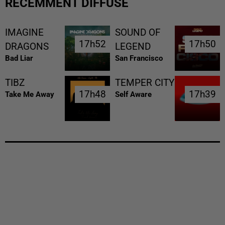
RÉCEMMENT DIFFUSÉ
IMAGINE
SOUND OF
17h52
17h52
17h50
17h50
DRAGONS
LEGEND
Bad Liar
San Francisco
TIBZ
TEMPER CITY
17h48
17h48
17h39
17h39
Take Me Away
Self Aware