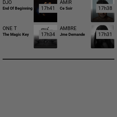
DJO
AMIR
17h41
17h41
17h38
17h38
End Of Beginning
Ce Soir
ONE T
AMBRE
17h34
17h34
17h31
17h31
The Magic Key
Jme Demande