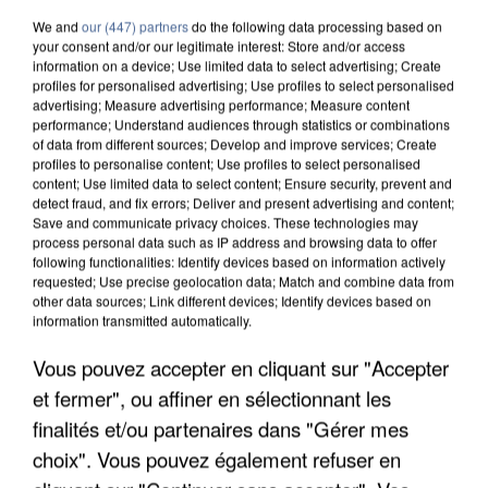
We and
our (447) partners
do the following data processing based on
your consent and/or our legitimate interest: Store and/or access
information on a device; Use limited data to select advertising; Create
profiles for personalised advertising; Use profiles to select personalised
advertising; Measure advertising performance; Measure content
performance; Understand audiences through statistics or combinations
of data from different sources; Develop and improve services; Create
profiles to personalise content; Use profiles to select personalised
content; Use limited data to select content; Ensure security, prevent and
detect fraud, and fix errors; Deliver and present advertising and content;
Save and communicate privacy choices. These technologies may
process personal data such as IP address and browsing data to offer
following functionalities: Identify devices based on information actively
requested; Use precise geolocation data; Match and combine data from
other data sources; Link different devices; Identify devices based on
information transmitted automatically.
UN SECOND CADRE DE LA DZ MAFIA
Vous pouvez accepter en cliquant sur "Accepter
INTERPELLÉ EN ALGÉRIE
et fermer", ou affiner en sélectionnant les
finalités et/ou partenaires dans "Gérer mes
choix". Vous pouvez également refuser en