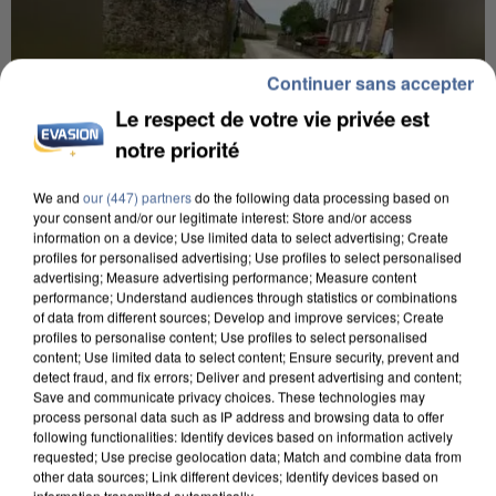
Continuer sans accepter
Le respect de votre vie privée est
notre priorité
We and
our (447) partners
do the following data processing based on
your consent and/or our legitimate interest: Store and/or access
information on a device; Use limited data to select advertising; Create
profiles for personalised advertising; Use profiles to select personalised
advertising; Measure advertising performance; Measure content
performance; Understand audiences through statistics or combinations
UNE TOURISTE DE L’OISE EMPORTÉE PAR UNE
of data from different sources; Develop and improve services; Create
COULÉE DE BOUE EN HAUTE-SAVOIE
profiles to personalise content; Use profiles to select personalised
content; Use limited data to select content; Ensure security, prevent and
detect fraud, and fix errors; Deliver and present advertising and content;
Save and communicate privacy choices. These technologies may
process personal data such as IP address and browsing data to offer
following functionalities: Identify devices based on information actively
requested; Use precise geolocation data; Match and combine data from
other data sources; Link different devices; Identify devices based on
information transmitted automatically.