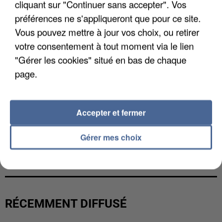
cliquant sur "Continuer sans accepter". Vos
préférences ne s'appliqueront que pour ce site.
Vous pouvez mettre à jour vos choix, ou retirer
votre consentement à tout moment via le lien
"Gérer les cookies" situé en bas de chaque
page.
Accepter et fermer
Gérer mes choix
L’UN DES FONDATEURS SUPPOSÉS DE LA DZ
MAFIA INTERPELLÉ EN ALGÉRIE
RÉCEMMENT DIFFUSÉ