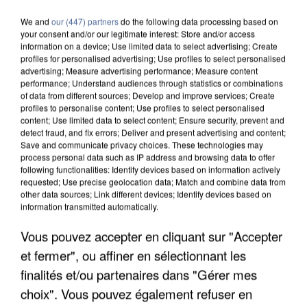
We and
our (447) partners
do the following data processing based on
your consent and/or our legitimate interest: Store and/or access
information on a device; Use limited data to select advertising; Create
profiles for personalised advertising; Use profiles to select personalised
advertising; Measure advertising performance; Measure content
performance; Understand audiences through statistics or combinations
of data from different sources; Develop and improve services; Create
profiles to personalise content; Use profiles to select personalised
content; Use limited data to select content; Ensure security, prevent and
detect fraud, and fix errors; Deliver and present advertising and content;
Save and communicate privacy choices. These technologies may
process personal data such as IP address and browsing data to offer
following functionalities: Identify devices based on information actively
requested; Use precise geolocation data; Match and combine data from
other data sources; Link different devices; Identify devices based on
information transmitted automatically.
Vous pouvez accepter en cliquant sur "Accepter
APRÈS TOUTES CES CANICULES, LES REFUGES
DE FAUNE SAUVAGE SONT...
et fermer", ou affiner en sélectionnant les
finalités et/ou partenaires dans "Gérer mes
choix". Vous pouvez également refuser en