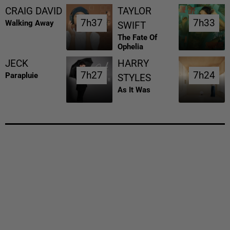
CRAIG DAVID
TAYLOR
7h37
7h37
7h33
7h33
Walking Away
SWIFT
The Fate Of
Ophelia
JECK
HARRY
7h27
7h27
7h24
7h24
Parapluie
STYLES
As It Was