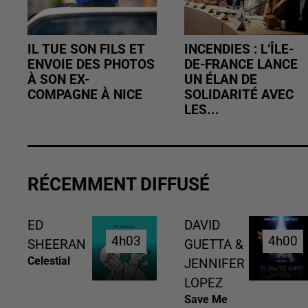
IL TUE SON FILS ET
INCENDIES : L’ÎLE-
ENVOIE DES PHOTOS
DE-FRANCE LANCE
À SON EX-
UN ÉLAN DE
COMPAGNE À NICE
SOLIDARITÉ AVEC
LES...
RÉCEMMENT DIFFUSÉ
ED
DAVID
4h03
4h03
4h00
4h00
SHEERAN
GUETTA &
Celestial
JENNIFER
LOPEZ
Save Me