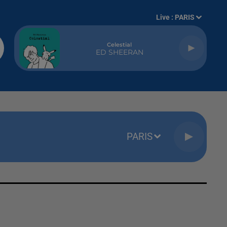
Live :
PARIS
Celestial
ED SHEERAN
PARIS