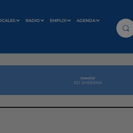
OCALES
RADIO
EMPLOI
AGENDA
Celestial
ED SHEERAN