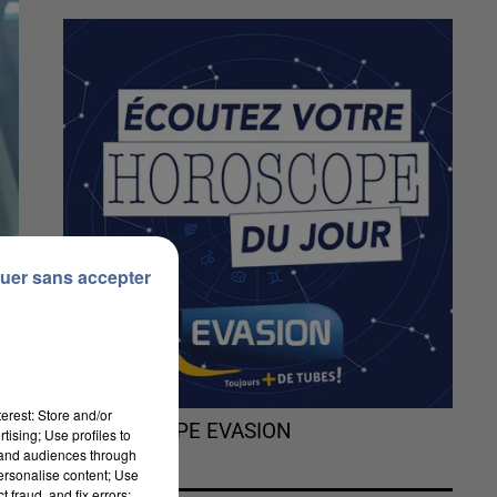
uer sans accepter
erest: Store and/or
L'HOROSCOPE EVASION
tising; Use profiles to
tand audiences through
personalise content; Use
 fraud, and fix errors;