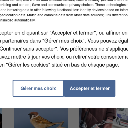
ertising and content; Save and communicate privacy choices. These technologies
nde, vers 5h du matin. Un homme maintenait un
and browsing data to offer following functionalities: Identify devices based on infor
 frappé d'un coup de poing dans des circonstances qui
eolocation data; Match and combine data from other data sources; Link different de
nsmitted automatically.
 17 ans, a été interpellé, mais au moment de le ramen
ment rebellé : il a donné un coup de genou à un
pter en cliquant sur "Accepter et fermer", ou affiner en
é au commissariat, il a refusé le contrôle de
/ou partenaires dans "Gérer mes choix". Vous pouvez éga
"Continuer sans accepter". Vos préférences ne s'appliqu
uvez mettre à jour vos choix, ou retirer votre consenteme
en "Gérer les cookies" situé en bas de chaque page.
Gérer mes choix
Accepter et fermer