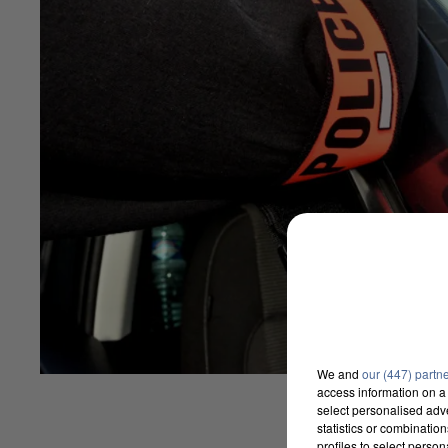
We and
our (447) partn
access information on a 
select personalised ad
statistics or combinatio
profiles to select person