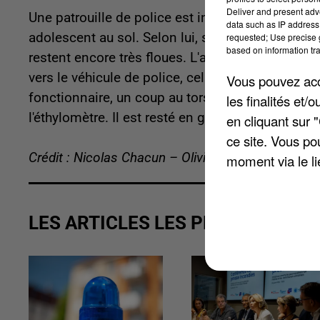
Deliver and present adv
Une patrouille de police est intervenue rue Gra
data such as IP address 
adolescent au sol. Selon lui, son agresseur l'a
requested; Use precise g
based on information tra
restent encore très floues. L'adolescent, âgé de
vers le véhicule de police, celui-ci s'est violem
Vous pouvez acce
fonctionnaire, un coup au torse d'un autre. Arriv
les finalités et
l'éthylomètre. Il est resté en garde à vue.
en cliquant sur 
ce site. Vous po
Crédit : Nicolas Chacun – Olivier Doyen
moment via le li
LES ARTICLES LES PLUS VUS