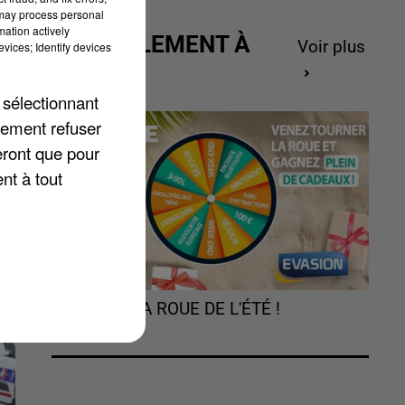
 may process personal
mation actively
ACTUELLEMENT À
Voir plus
vices; Identify devices
GAGNER
er
 sélectionnant
lement refuser
eront que pour
nt à tout
TOURNEZ LA ROUE DE L'ÉTÉ !