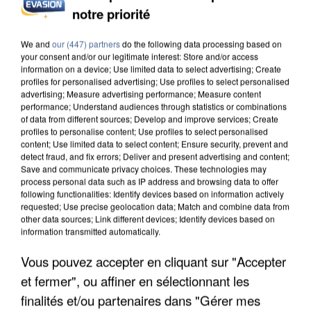
notre priorité
L’UN DES FONDATEURS SUPPOSÉS DE LA DZ
MAFIA INTERPELLÉ EN ALGÉRIE
We and
our (447) partners
do the following data processing based on
your consent and/or our legitimate interest: Store and/or access
information on a device; Use limited data to select advertising; Create
profiles for personalised advertising; Use profiles to select personalised
advertising; Measure advertising performance; Measure content
performance; Understand audiences through statistics or combinations
of data from different sources; Develop and improve services; Create
profiles to personalise content; Use profiles to select personalised
content; Use limited data to select content; Ensure security, prevent and
detect fraud, and fix errors; Deliver and present advertising and content;
Save and communicate privacy choices. These technologies may
process personal data such as IP address and browsing data to offer
following functionalities: Identify devices based on information actively
requested; Use precise geolocation data; Match and combine data from
other data sources; Link different devices; Identify devices based on
information transmitted automatically.
Vous pouvez accepter en cliquant sur "Accepter
et fermer", ou affiner en sélectionnant les
UN SECOND CADRE DE LA DZ MAFIA
finalités et/ou partenaires dans "Gérer mes
INTERPELLÉ EN ALGÉRIE