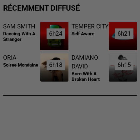
RÉCEMMENT DIFFUSÉ
SAM SMITH
TEMPER CITY
6h24
6h24
6h21
6h21
Dancing With A
Self Aware
Stranger
ORIA
DAMIANO
6h18
6h18
6h15
6h15
Soiree Mondaine
DAVID
Born With A
Broken Heart