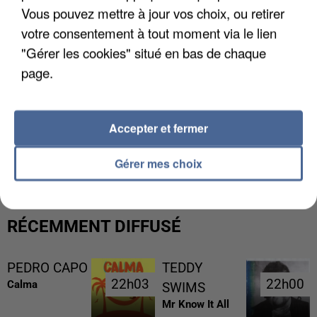
Vous pouvez mettre à jour vos choix, ou retirer
votre consentement à tout moment via le lien
"Gérer les cookies" situé en bas de chaque
page.
Accepter et fermer
LES FRANÇAIS, FANS DE LA FLEMME
Gérer mes choix
RÉCEMMENT DIFFUSÉ
PEDRO CAPO
TEDDY
22h03
22h03
22h00
22h00
Calma
SWIMS
Mr Know It All