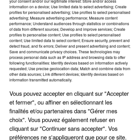
your consent and/or our legitimate interest: Store and/or access
information on a device; Use limited data to select advertising; Create
profiles for personalised advertising; Use profiles to select personalised
advertising; Measure advertising performance; Measure content
performance; Understand audiences through statistics or combinations
of data from different sources; Develop and improve services; Create
profiles to personalise content; Use profiles to select personalised
content; Use limited data to select content; Ensure security, prevent and
detect fraud, and fix errors; Deliver and present advertising and content;
Save and communicate privacy choices. These technologies may
process personal data such as IP address and browsing data to offer
following functionalities: Identify devices based on information actively
requested; Use precise geolocation data; Match and combine data from
other data sources; Link different devices; Identify devices based on
information transmitted automatically.
LES DONNÉES DE 300 000 CLIENTS DÉROBÉES À
Vous pouvez accepter en cliquant sur "Accepter
INTERMARCHÉ APRÈS UNE...
et fermer", ou affiner en sélectionnant les
finalités et/ou partenaires dans "Gérer mes
choix". Vous pouvez également refuser en
cliquant sur "Continuer sans accepter". Vos
préférences ne s'appliqueront que pour ce site.