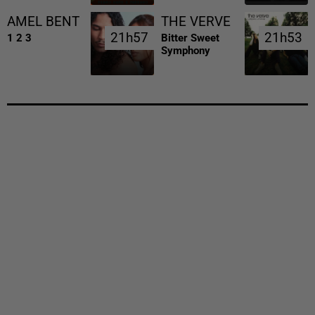
AMEL BENT
THE VERVE
21h57
21h57
21h53
21h53
1 2 3
Bitter Sweet
Symphony