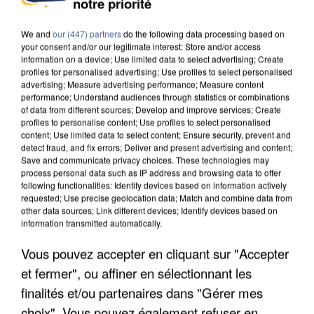
notre priorité
DE SOLIDARITÉ AVEC LES...
We and
our (447) partners
do the following data processing based on
your consent and/or our legitimate interest: Store and/or access
information on a device; Use limited data to select advertising; Create
profiles for personalised advertising; Use profiles to select personalised
advertising; Measure advertising performance; Measure content
performance; Understand audiences through statistics or combinations
of data from different sources; Develop and improve services; Create
profiles to personalise content; Use profiles to select personalised
content; Use limited data to select content; Ensure security, prevent and
detect fraud, and fix errors; Deliver and present advertising and content;
Save and communicate privacy choices. These technologies may
process personal data such as IP address and browsing data to offer
following functionalities: Identify devices based on information actively
requested; Use precise geolocation data; Match and combine data from
other data sources; Link different devices; Identify devices based on
information transmitted automatically.
Vous pouvez accepter en cliquant sur "Accepter
APRÈS TOUTES CES CANICULES, LES REFUGES
et fermer", ou affiner en sélectionnant les
DE FAUNE SAUVAGE SONT...
finalités et/ou partenaires dans "Gérer mes
choix". Vous pouvez également refuser en