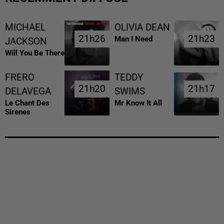
MICHAEL
OLIVIA DEAN
21h26
21h26
21h23
21h23
Man I Need
JACKSON
Will You Be There
FRERO
TEDDY
21h20
21h20
21h17
21h17
DELAVEGA
SWIMS
Le Chant Des
Mr Know It All
Sirenes