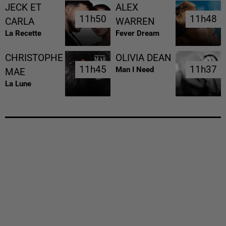
JECK ET
ALEX
11h50
11h50
11h48
11h48
CARLA
WARREN
La Recette
Fever Dream
CHRISTOPHE
OLIVIA DEAN
11h45
11h45
11h37
11h37
Man I Need
MAE
La Lune