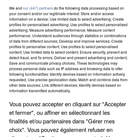
We and
our (447) partners
do the following data processing based on
your consent and/or our legitimate interest: Store and/or access
information on a device; Use limited data to select advertising; Create
profiles for personalised advertising; Use profiles to select personalised
advertising; Measure advertising performance; Measure content
performance; Understand audiences through statistics or combinations
of data from different sources; Develop and improve services; Create
profiles to personalise content; Use profiles to select personalised
content; Use limited data to select content; Ensure security, prevent and
detect fraud, and fix errors; Deliver and present advertising and content;
Save and communicate privacy choices. These technologies may
process personal data such as IP address and browsing data to offer
following functionalities: Identify devices based on information actively
requested; Use precise geolocation data; Match and combine data from
other data sources; Link different devices; Identify devices based on
information transmitted automatically.
Vous pouvez accepter en cliquant sur "Accepter
L’UN DES FONDATEURS SUPPOSÉS DE LA DZ
MAFIA INTERPELLÉ EN ALGÉRIE
et fermer", ou affiner en sélectionnant les
finalités et/ou partenaires dans "Gérer mes
choix". Vous pouvez également refuser en