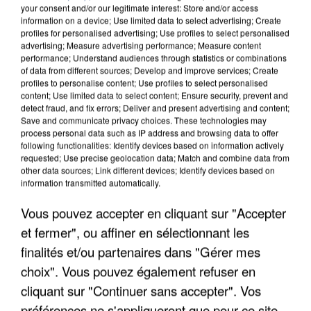
your consent and/or our legitimate interest: Store and/or access
information on a device; Use limited data to select advertising; Create
profiles for personalised advertising; Use profiles to select personalised
advertising; Measure advertising performance; Measure content
performance; Understand audiences through statistics or combinations
of data from different sources; Develop and improve services; Create
profiles to personalise content; Use profiles to select personalised
content; Use limited data to select content; Ensure security, prevent and
detect fraud, and fix errors; Deliver and present advertising and content;
Save and communicate privacy choices. These technologies may
process personal data such as IP address and browsing data to offer
following functionalities: Identify devices based on information actively
requested; Use precise geolocation data; Match and combine data from
other data sources; Link different devices; Identify devices based on
information transmitted automatically.
APRÈS TOUTES CES CANICULES, LES REFUGES
DE FAUNE SAUVAGE SONT...
Vous pouvez accepter en cliquant sur "Accepter
et fermer", ou affiner en sélectionnant les
finalités et/ou partenaires dans "Gérer mes
choix". Vous pouvez également refuser en
cliquant sur "Continuer sans accepter". Vos
préférences ne s'appliqueront que pour ce site.