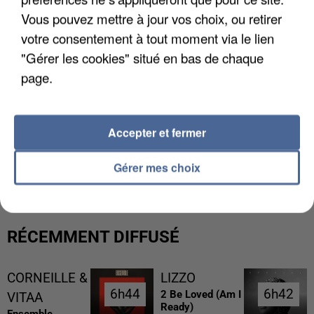
Vous pouvez mettre à jour vos choix, ou retirer
votre consentement à tout moment via le lien
"Gérer les cookies" situé en bas de chaque
page.
Accepter et fermer
L’UN DES FONDATEURS SUPPOSÉS DE LA DZ
MAFIA INTERPELLÉ EN ALGÉRIE
Gérer mes choix
RÉCEMMENT DIFFUSÉ
CORNEILLE &
LIZZO
6h44
6h44
6h42
6h42
2 Be Loved (am I
VITAA
Ready)
Ensemble