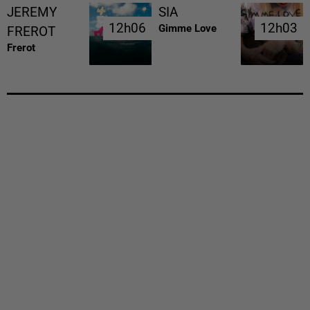
JEREMY
SIA
12h06
12h06
12h03
12h03
Gimme Love
FREROT
Frerot