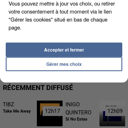
Vous pouvez mettre à jour vos choix, ou retirer
votre consentement à tout moment via le lien
"Gérer les cookies" situé en bas de chaque
page.
Accepter et fermer
UNE TOURISTE DE L’OISE EMPORTÉE PAR UNE
COULÉE DE BOUE EN HAUTE-SAVOIE
Gérer mes choix
RÉCEMMENT DIFFUSÉ
TIBZ
INIGO
12h17
12h17
12h09
12h09
Take Me Away
QUINTERO
Si No Estas