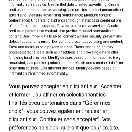
information on a device; Use limited data to select advertising; Create
profiles for personalised advertising; Use profiles to select personalised
advertising; Measure advertising performance; Measure content
performance; Understand audiences through statistics or combinations
of data from different sources; Develop and improve services; Create
profiles to personalise content; Use profiles to select personalised
content; Use limited data to select content; Ensure security, prevent and
detect fraud, and fix errors; Deliver and present advertising and content;
Save and communicate privacy choices. These technologies may
process personal data such as IP address and browsing data to offer
following functionalities: Identify devices based on information actively
requested; Use precise geolocation data; Match and combine data from
other data sources; Link different devices; Identify devices based on
UN SECOND CADRE DE LA DZ MAFIA
information transmitted automatically.
INTERPELLÉ EN ALGÉRIE
Vous pouvez accepter en cliquant sur "Accepter
et fermer", ou affiner en sélectionnant les
finalités et/ou partenaires dans "Gérer mes
choix". Vous pouvez également refuser en
cliquant sur "Continuer sans accepter". Vos
préférences ne s'appliqueront que pour ce site.