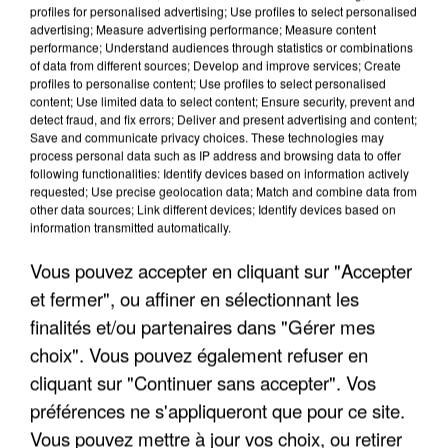
profiles for personalised advertising; Use profiles to select personalised
advertising; Measure advertising performance; Measure content
performance; Understand audiences through statistics or combinations
of data from different sources; Develop and improve services; Create
profiles to personalise content; Use profiles to select personalised
content; Use limited data to select content; Ensure security, prevent and
detect fraud, and fix errors; Deliver and present advertising and content;
Save and communicate privacy choices. These technologies may
process personal data such as IP address and browsing data to offer
APRÈS TOUTES CES CANICULES, LES REFUGES
following functionalities: Identify devices based on information actively
DE FAUNE SAUVAGE SONT...
requested; Use precise geolocation data; Match and combine data from
other data sources; Link different devices; Identify devices based on
information transmitted automatically.
Vous pouvez accepter en cliquant sur "Accepter
et fermer", ou affiner en sélectionnant les
finalités et/ou partenaires dans "Gérer mes
choix". Vous pouvez également refuser en
cliquant sur "Continuer sans accepter". Vos
préférences ne s'appliqueront que pour ce site.
Vous pouvez mettre à jour vos choix, ou retirer