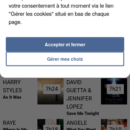
votre consentement à tout moment via le lien
"Gérer les cookies" situé en bas de chaque
page.
L’UN DES FONDATEURS SUPPOSÉS DE LA DZ
MAFIA INTERPELLÉ EN ALGÉRIE
Accepter et fermer
Gérer mes choix
RÉCEMMENT DIFFUSÉ
HARRY
DAVID
7h24
7h24
7h21
7h21
STYLES
GUETTA &
As It Was
JENNIFER
LOPEZ
Save Me Tonight
RAYE
ANGELE
7h18
7h18
7h10
7h10
Where Is My
What You Want