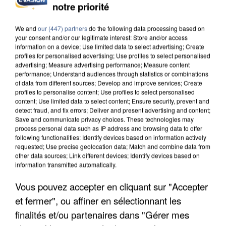
INCENDIES : L’ÎLE-DE-FRANCE LANCE UN ÉLAN
notre priorité
DE SOLIDARITÉ AVEC LES...
We and
our (447) partners
do the following data processing based on
your consent and/or our legitimate interest: Store and/or access
information on a device; Use limited data to select advertising; Create
profiles for personalised advertising; Use profiles to select personalised
advertising; Measure advertising performance; Measure content
performance; Understand audiences through statistics or combinations
of data from different sources; Develop and improve services; Create
profiles to personalise content; Use profiles to select personalised
content; Use limited data to select content; Ensure security, prevent and
detect fraud, and fix errors; Deliver and present advertising and content;
Save and communicate privacy choices. These technologies may
process personal data such as IP address and browsing data to offer
following functionalities: Identify devices based on information actively
requested; Use precise geolocation data; Match and combine data from
other data sources; Link different devices; Identify devices based on
information transmitted automatically.
Vous pouvez accepter en cliquant sur "Accepter
APRÈS TOUTES CES CANICULES, LES REFUGES
et fermer", ou affiner en sélectionnant les
DE FAUNE SAUVAGE SONT...
finalités et/ou partenaires dans "Gérer mes