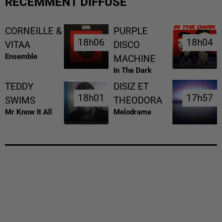
RÉCEMMENT DIFFUSÉ
CORNEILLE &
PURPLE
18h06
18h06
18h04
18h04
VITAA
DISCO
Ensemble
MACHINE
In The Dark
TEDDY
DISIZ ET
18h01
18h01
17h57
17h57
SWIMS
THEODORA
Mr Know It All
Melodrama