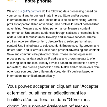
notre priorité
We and
our (447) partners
do the following data processing based on
your consent and/or our legitimate interest: Store and/or access
information on a device; Use limited data to select advertising; Create
profiles for personalised advertising; Use profiles to select personalised
advertising; Measure advertising performance; Measure content
performance; Understand audiences through statistics or combinations
of data from different sources; Develop and improve services; Create
profiles to personalise content; Use profiles to select personalised
content; Use limited data to select content; Ensure security, prevent and
detect fraud, and fix errors; Deliver and present advertising and content;
Save and communicate privacy choices. These technologies may
process personal data such as IP address and browsing data to offer
following functionalities: Identify devices based on information actively
requested; Use precise geolocation data; Match and combine data from
other data sources; Link different devices; Identify devices based on
information transmitted automatically.
APRÈS TOUTES CES CANICULES, LES REFUGES
DE FAUNE SAUVAGE SONT...
Vous pouvez accepter en cliquant sur "Accepter
et fermer", ou affiner en sélectionnant les
finalités et/ou partenaires dans "Gérer mes
choix". Vous pouvez également refuser en