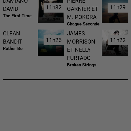
DAMIANO
PIERRE
11h32
11h32
11h29
11h29
DAVID
GARNIER ET
The First Time
M. POKORA
Chaque Seconde
CLEAN
JAMES
11h26
11h26
11h22
11h22
BANDIT
MORRISON
Rather Be
ET NELLY
FURTADO
Broken Strings