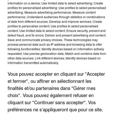
information on a device; Use limited data to select advertising; Create
profiles for personalised advertising; Use profiles to select personalised
advertising; Measure advertising performance; Measure content
performance; Understand audiences through statistics or combinations
of data from different sources; Develop and improve services; Create
profiles to personalise content; Use profiles to select personalised
content; Use limited data to select content; Ensure security, prevent and
detect fraud, and fix errors; Deliver and present advertising and content;
Save and communicate privacy choices. These technologies may
process personal data such as IP address and browsing data to offer
following functionalities: Identify devices based on information actively
requested; Use precise geolocation data; Match and combine data from
other data sources; Link different devices; Identify devices based on
APRÈS TOUTES CES CANICULES, LES REFUGES
information transmitted automatically.
DE FAUNE SAUVAGE SONT...
Vous pouvez accepter en cliquant sur "Accepter
et fermer", ou affiner en sélectionnant les
finalités et/ou partenaires dans "Gérer mes
choix". Vous pouvez également refuser en
cliquant sur "Continuer sans accepter". Vos
préférences ne s'appliqueront que pour ce site.