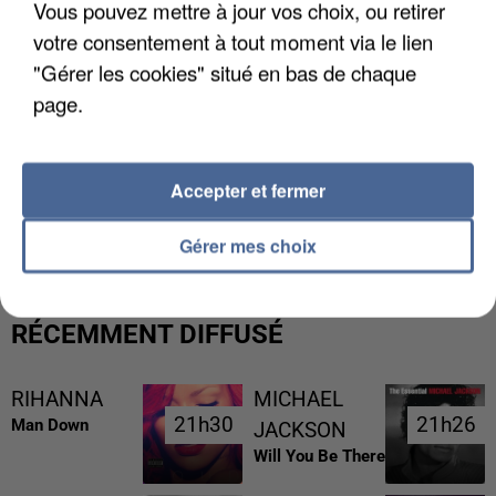
Vous pouvez mettre à jour vos choix, ou retirer
votre consentement à tout moment via le lien
"Gérer les cookies" situé en bas de chaque
page.
Accepter et fermer
L’UN DES FONDATEURS SUPPOSÉS DE LA DZ
MAFIA INTERPELLÉ EN ALGÉRIE
Gérer mes choix
RÉCEMMENT DIFFUSÉ
RIHANNA
MICHAEL
21h30
21h30
21h26
21h26
Man Down
JACKSON
Will You Be There