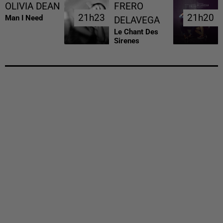
OLIVIA DEAN
FRERO
21h23
21h23
21h20
21h20
Man I Need
DELAVEGA
Le Chant Des
Sirenes