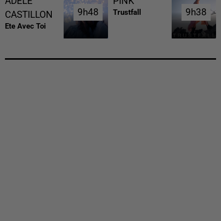
ADELE
PINK
9h48
9h48
9h38
9h38
Trustfall
CASTILLON
Ete Avec Toi