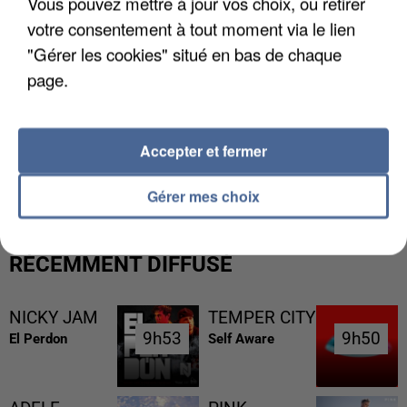
Vous pouvez mettre à jour vos choix, ou retirer
votre consentement à tout moment via le lien
"Gérer les cookies" situé en bas de chaque
page.
UN SECOND CADRE DE LA DZ MAFIA
Accepter et fermer
INTERPELLÉ EN ALGÉRIE
Gérer mes choix
RÉCEMMENT DIFFUSÉ
NICKY JAM
TEMPER CITY
9h53
9h53
9h50
9h50
El Perdon
Self Aware