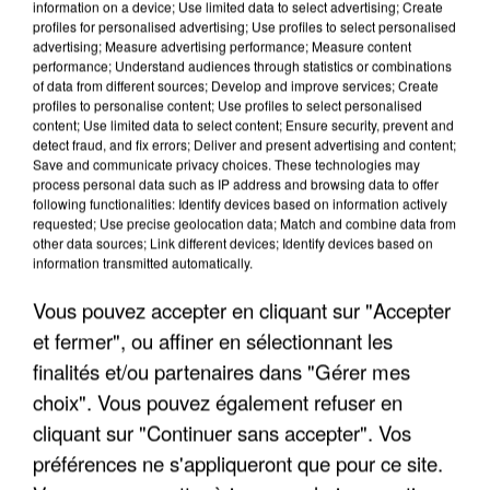
information on a device; Use limited data to select advertising; Create
profiles for personalised advertising; Use profiles to select personalised
advertising; Measure advertising performance; Measure content
performance; Understand audiences through statistics or combinations
of data from different sources; Develop and improve services; Create
profiles to personalise content; Use profiles to select personalised
content; Use limited data to select content; Ensure security, prevent and
detect fraud, and fix errors; Deliver and present advertising and content;
Save and communicate privacy choices. These technologies may
process personal data such as IP address and browsing data to offer
following functionalities: Identify devices based on information actively
requested; Use precise geolocation data; Match and combine data from
other data sources; Link different devices; Identify devices based on
L’UN DES FONDATEURS SUPPOSÉS DE LA DZ
information transmitted automatically.
MAFIA INTERPELLÉ EN ALGÉRIE
Vous pouvez accepter en cliquant sur "Accepter
et fermer", ou affiner en sélectionnant les
finalités et/ou partenaires dans "Gérer mes
choix". Vous pouvez également refuser en
cliquant sur "Continuer sans accepter". Vos
préférences ne s'appliqueront que pour ce site.