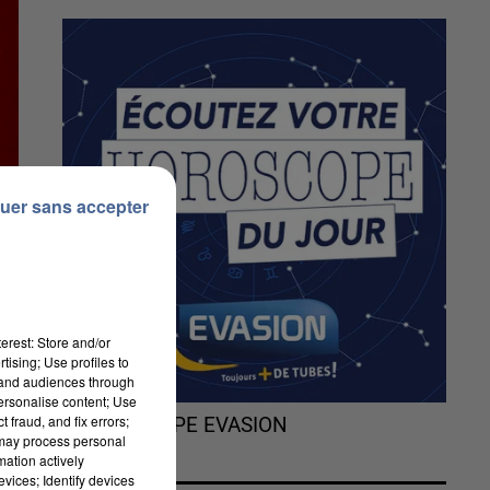
uer sans accepter
erest: Store and/or
tising; Use profiles to
tand audiences through
personalise content; Use
 fraud, and fix errors;
L'HOROSCOPE EVASION
 may process personal
mation actively
Il
vices; Identify devices