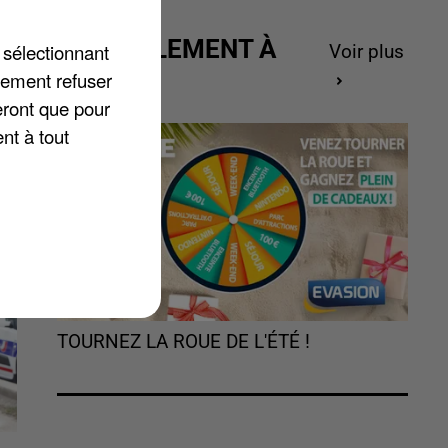
,
e
ACTUELLEMENT À
 sélectionnant
Voir plus
GAGNER
lement refuser
eront que pour
nt à tout
TOURNEZ LA ROUE DE L'ÉTÉ !