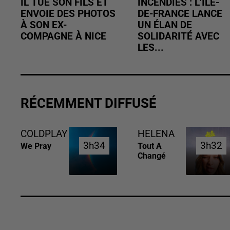
IL TUE SON FILS ET
INCENDIES : L’ÎLE-
ENVOIE DES PHOTOS
DE-FRANCE LANCE
À SON EX-
UN ÉLAN DE
COMPAGNE À NICE
SOLIDARITÉ AVEC
LES...
RÉCEMMENT DIFFUSÉ
COLDPLAY
HELENA
3h34
3h34
3h32
3h32
We Pray
Tout A
Changé