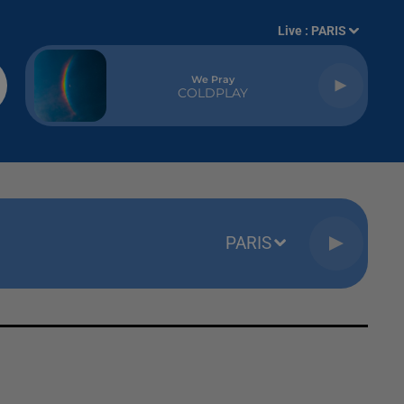
Live :
PARIS
We Pray
COLDPLAY
PARIS