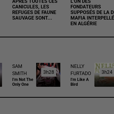
APRÈS TOUTES CES
L’UN DES
CANICULES, LES
FONDATEURS
REFUGES DE FAUNE
SUPPOSÉS DE LA D
SAUVAGE SONT...
MAFIA INTERPELL
EN ALGÉRIE
SAM
NELLY
3h28
3h28
3h24
3h24
SMITH
FURTADO
I'm Not The
I'm Like A
Only One
Bird