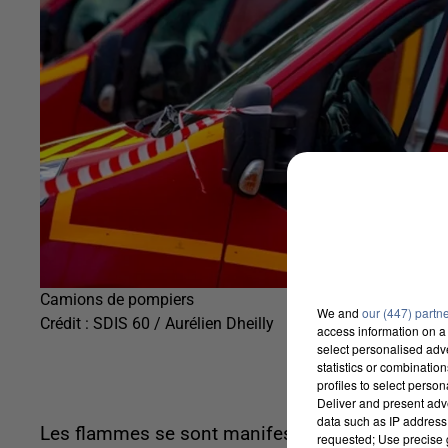
Camions de pompiers
We and
our (447) partn
Crédit :
SDIS 60 / Aurélien Dheilly
access information on a 
select personalised ad
statistics or combinatio
profiles to select person
Deliver and present adv
data such as IP address 
Les flammes se sont manifestées au sein d'un im
requested; Use precise g