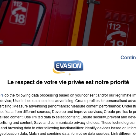
Contin
Le respect de votre vie privée est notre priorité
ers
do the following data processing based on your consent and/or our legitimate int
device; Use limited data to select advertising; Create profiles for personalised adver
vertising; Measure advertising performance; Measure content performance; Unders
ns of data from different sources; Develop and improve services; Create profiles to 
alised content; Use limited data to select content; Ensure security, prevent and detect
ertising and content; Save and communicate privacy choices. These technologies
and browsing data to offer following functionalities: Identify devices based on infor
meuble, en plein milieu de soirée, du côté de Dreux. 
eolocation data; Match and combine data from other data sources; Link different de