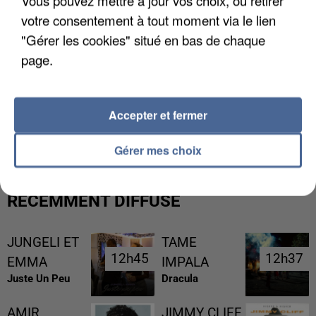
Vous pouvez mettre à jour vos choix, ou retirer
votre consentement à tout moment via le lien
"Gérer les cookies" situé en bas de chaque
page.
L’UN DES FONDATEURS SUPPOSÉS DE LA DZ
Accepter et fermer
MAFIA INTERPELLÉ EN ALGÉRIE
Gérer mes choix
RÉCEMMENT DIFFUSÉ
JUNGELI ET
TAME
12h45
12h45
12h37
12h37
EMMA
IMPALA
Juste Un Peu
Dracula
AMIR
JIMMY CLIFF