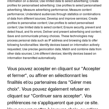
information on a device; Use limited data to select advertising; Create
profiles for personalised advertising; Use profiles to select personalised
advertising; Measure advertising performance; Measure content
performance; Understand audiences through statistics or combinations
of data from different sources; Develop and improve services; Create
profiles to personalise content; Use profiles to select personalised
content; Use limited data to select content; Ensure security, prevent and
detect fraud, and fix errors; Deliver and present advertising and content;
Save and communicate privacy choices. These technologies may
process personal data such as IP address and browsing data to offer
following functionalities: Identify devices based on information actively
requested; Use precise geolocation data; Match and combine data from
APRÈS TOUTES CES CANICULES, LES REFUGES
other data sources; Link different devices; Identify devices based on
information transmitted automatically.
DE FAUNE SAUVAGE SONT...
Vous pouvez accepter en cliquant sur "Accepter
et fermer", ou affiner en sélectionnant les
finalités et/ou partenaires dans "Gérer mes
choix". Vous pouvez également refuser en
cliquant sur "Continuer sans accepter". Vos
préférences ne s'appliqueront que pour ce site.