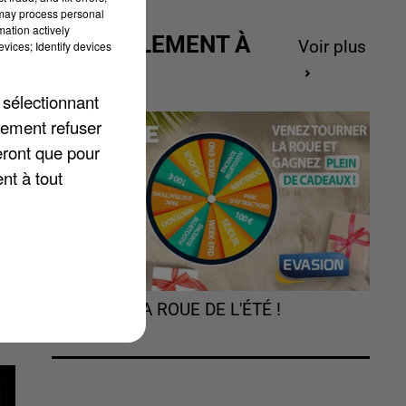
 may process personal
mation actively
ACTUELLEMENT À
Voir plus
vices; Identify devices
GAGNER
 sélectionnant
lement refuser
eront que pour
nt à tout
és
r
TOURNEZ LA ROUE DE L'ÉTÉ !