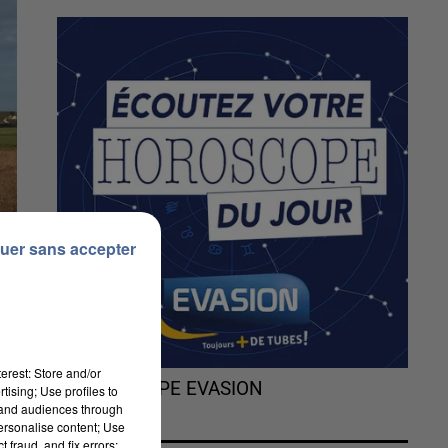
uer sans accepter
erest: Store and/or
L'HOROSCOPE EVASION
tising; Use profiles to
tand audiences through
personalise content; Use
 fraud, and fix errors;