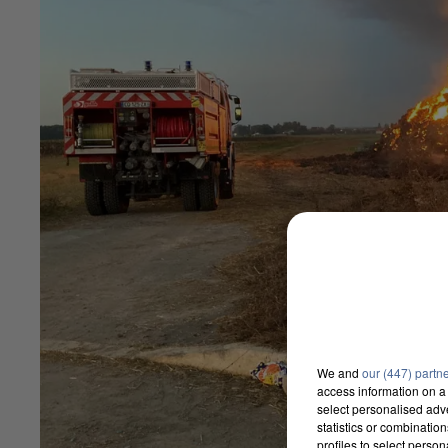
We and
our (447) partn
access information on a 
select personalised ad
statistics or combinatio
profiles to select person