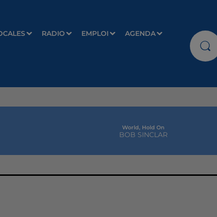
OCALES
RADIO
EMPLOI
AGENDA
World, Hold On
BOB SINCLAR