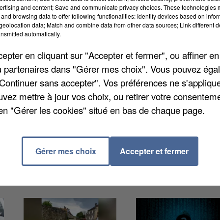
ertising and content; Save and communicate privacy choices. These technologies
and browsing data to offer following functionalities: Identify devices based on infor
eolocation data; Match and combine data from other data sources; Link different de
nsmitted automatically.
pter en cliquant sur "Accepter et fermer", ou affiner en
/ou partenaires dans "Gérer mes choix". Vous pouvez éga
griculteur sont parties en fumée, en ce début de
"Continuer sans accepter". Vos préférences ne s'appliqu
u dans un champ de la zone de la Croix-Blanche et a
uvez mettre à jour vos choix, ou retirer votre consenteme
r le lendemain. La quarantaine de voyageurs install
en "Gérer les cookies" situé en bas de chaque page.
istre. Les pompiers sont restés en alerte sur place hie
Gérer mes choix
Accepter et fermer