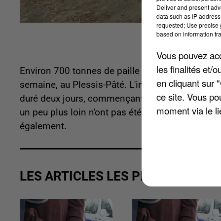
Deliver and present adv
data such as IP address 
requested; Use precise g
based on information tra
Vous pouvez acce
les finalités et
Environ 700 tonnes de paille appartenant à un a
en cliquant sur 
semaine, au Plessis-Pâté. L'incendie est surven
ce site. Vous po
duré deux jours, commençant lundi pour s'acheve
moment via le li
un peu plus loin n'ont pas été touchée par le sin
également.
LES ARTICLES LES PLUS VUS