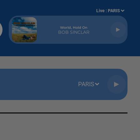
Live :
PARIS
World, Hold On
BOB SINCLAR
PARIS