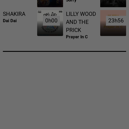
SHAKIRA
LILLY WOOD
0h00
0h00
23h56
23h56
Dai Dai
AND THE
PRICK
Prayer In C