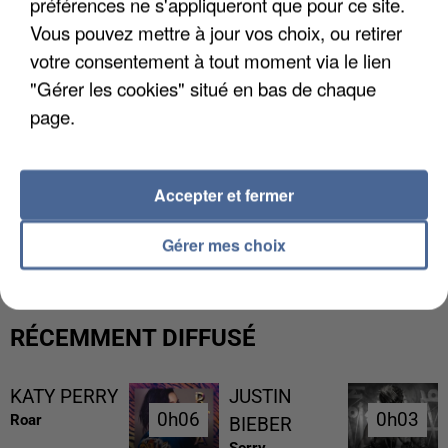
préférences ne s'appliqueront que pour ce site.
Vous pouvez mettre à jour vos choix, ou retirer
votre consentement à tout moment via le lien
"Gérer les cookies" situé en bas de chaque
page.
Accepter et fermer
L’UN DES FONDATEURS SUPPOSÉS DE LA DZ
MAFIA INTERPELLÉ EN ALGÉRIE
Gérer mes choix
RÉCEMMENT DIFFUSÉ
KATY PERRY
JUSTIN
0h06
0h06
0h03
0h03
Roar
BIEBER
Sorry