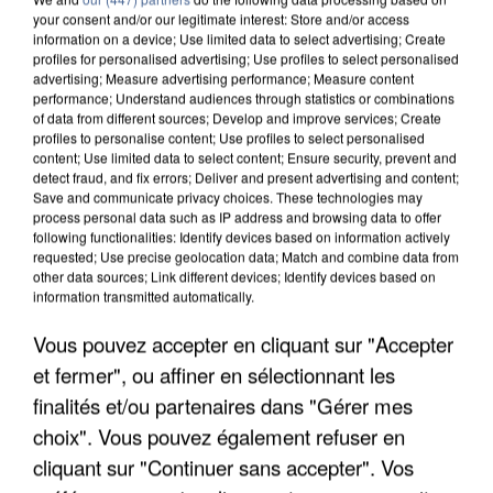
your consent and/or our legitimate interest: Store and/or access
information on a device; Use limited data to select advertising; Create
profiles for personalised advertising; Use profiles to select personalised
advertising; Measure advertising performance; Measure content
performance; Understand audiences through statistics or combinations
of data from different sources; Develop and improve services; Create
profiles to personalise content; Use profiles to select personalised
content; Use limited data to select content; Ensure security, prevent and
detect fraud, and fix errors; Deliver and present advertising and content;
Save and communicate privacy choices. These technologies may
process personal data such as IP address and browsing data to offer
following functionalities: Identify devices based on information actively
requested; Use precise geolocation data; Match and combine data from
other data sources; Link different devices; Identify devices based on
information transmitted automatically.
APRÈS TOUTES CES CANICULES, LES REFUGES
DE FAUNE SAUVAGE SONT...
Vous pouvez accepter en cliquant sur "Accepter
et fermer", ou affiner en sélectionnant les
finalités et/ou partenaires dans "Gérer mes
choix". Vous pouvez également refuser en
cliquant sur "Continuer sans accepter". Vos