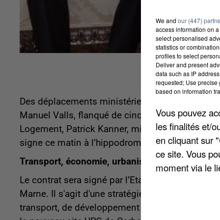
We and
our (447) partn
access information on a 
select personalised ad
statistics or combinatio
profiles to select person
Deliver and present adv
data such as IP address 
requested; Use precise g
based on information tra
Des déplacements ministériels en nombre sont p
Vous pouvez acce
Manuel Valls, flanqué de cinq autres membres
les finalités et
Logement, Patrick Kanner, ministre de la Ville, Th
en cliquant sur 
signe ce matin à l’hippodrome de Ris-Orangis Bon
ce site. Vous po
Transport, économie, urbanisme
moment via le li
Le contrat sera signé par l’Etat avec Grand Pari
Marne. Il s'agit d'une stratégie de développe
transport, de développement économique et l’am