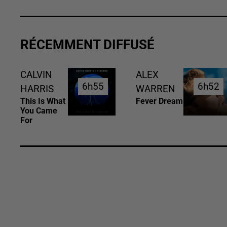
RÉCEMMENT DIFFUSÉ
CALVIN
ALEX
6h55
6h55
6h52
6h52
HARRIS
WARREN
This Is What
Fever Dream
You Came
For