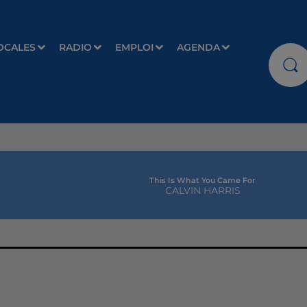
OCALES
RADIO
EMPLOI
AGENDA
This Is What You Came For
CALVIN HARRIS