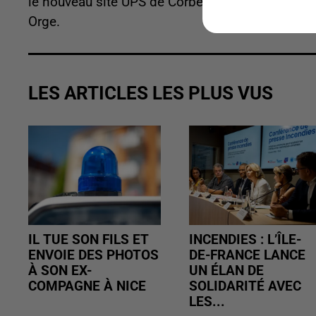
le nouveau site UPS de Corbeil-Essonnes ainsi q
Orge.
LES ARTICLES LES PLUS VUS
IL TUE SON FILS ET
INCENDIES : L’ÎLE-
ENVOIE DES PHOTOS
DE-FRANCE LANCE
À SON EX-
UN ÉLAN DE
COMPAGNE À NICE
SOLIDARITÉ AVEC
LES...