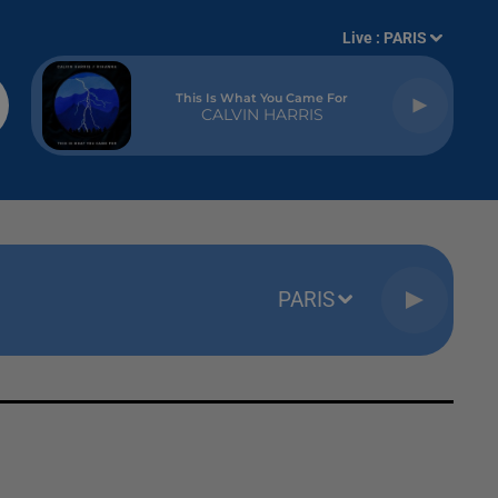
Live :
PARIS
This Is What You Came For
CALVIN HARRIS
PARIS