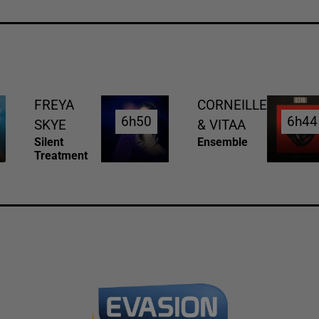
FREYA
CORNEILLE
6h50
6h50
6h44
6h44
SKYE
& VITAA
Silent
Ensemble
Treatment