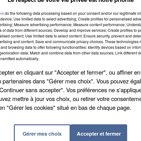
ers
do the following data processing based on your consent and/or our legitimate int
device; Use limited data to select advertising; Create profiles for personalised adver
vertising; Measure advertising performance; Measure content performance; Unders
ns of data from different sources; Develop and improve services; Create profiles to 
alised content; Use limited data to select content; Ensure security, prevent and detect
ertising and content; Save and communicate privacy choices. These technologies
and browsing data to offer following functionalities: Identify devices based on infor
eolocation data; Match and combine data from other data sources; Link different de
nsmitted automatically.
révus aujourd'hui en Essonne. Le Premier ministre,
pter en cliquant sur "Accepter et fermer", ou affiner en
 du gouvernement dont Emmanuelle Cosse ministre d
/ou partenaires dans "Gérer mes choix". Vous pouvez éga
ierry Braillard secrétaire d’Etat chargé des sports,
"Continuer sans accepter". Vos préférences ne s'appliqu
doufle le premier contrat d’intérêt national.
uvez mettre à jour vos choix, ou retirer votre consenteme
en "Gérer les cookies" situé en bas de chaque page.
s Sud, Cœur Essonne ainsi que l’Essonne et la Seine-et
ment avec des engagements communs en matière de
énagement urbain. Tous se rendront par ailleurs sur
Gérer mes choix
Accepter et fermer