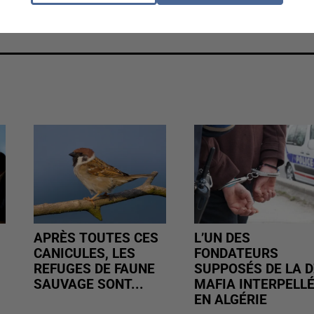
ue sur l’ancienne base aérienne 217 de Brétigny-sur-
APRÈS TOUTES CES
L’UN DES
CANICULES, LES
FONDATEURS
REFUGES DE FAUNE
SUPPOSÉS DE LA D
SAUVAGE SONT...
MAFIA INTERPELL
EN ALGÉRIE