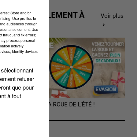
erest: Store and/or
ACTUELLEMENT À
Voir plus
tising; Use profiles to
GAGNER
tand audiences through
personalise content; Use
 fraud, and fix errors;
 may process personal
mation actively
vices; Identify devices
 sélectionnant
u
lement refuser
eront que pour
nt à tout
TOURNEZ LA ROUE DE L'ÉTÉ !
-