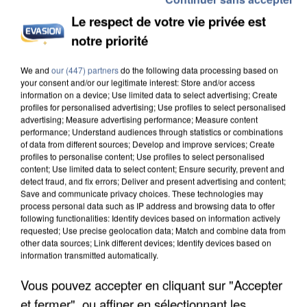
Le respect de votre vie privée est
notre priorité
INCENDIES : L’ÎLE-DE-FRANCE LANCE UN ÉLAN
DE SOLIDARITÉ AVEC LES...
We and
our (447) partners
do the following data processing based on
your consent and/or our legitimate interest: Store and/or access
information on a device; Use limited data to select advertising; Create
profiles for personalised advertising; Use profiles to select personalised
advertising; Measure advertising performance; Measure content
performance; Understand audiences through statistics or combinations
of data from different sources; Develop and improve services; Create
profiles to personalise content; Use profiles to select personalised
content; Use limited data to select content; Ensure security, prevent and
detect fraud, and fix errors; Deliver and present advertising and content;
Save and communicate privacy choices. These technologies may
process personal data such as IP address and browsing data to offer
following functionalities: Identify devices based on information actively
requested; Use precise geolocation data; Match and combine data from
other data sources; Link different devices; Identify devices based on
information transmitted automatically.
Vous pouvez accepter en cliquant sur "Accepter
et fermer", ou affiner en sélectionnant les