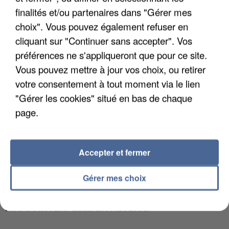
APRÈS TOUTES CES CANICULES, LES REFUGES
finalités et/ou partenaires dans "Gérer mes
DE FAUNE SAUVAGE SONT...
choix". Vous pouvez également refuser en
cliquant sur "Continuer sans accepter". Vos
préférences ne s'appliqueront que pour ce site.
Vous pouvez mettre à jour vos choix, ou retirer
votre consentement à tout moment via le lien
"Gérer les cookies" situé en bas de chaque
page.
Accepter et fermer
Gérer mes choix
L’UN DES FONDATEURS SUPPOSÉS DE LA DZ
MAFIA INTERPELLÉ EN ALGÉRIE