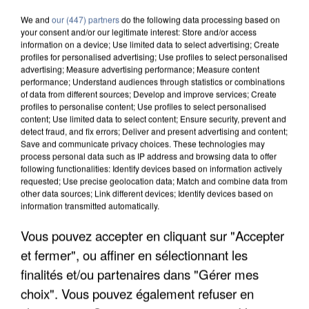
We and
our (447) partners
do the following data processing based on
your consent and/or our legitimate interest: Store and/or access
information on a device; Use limited data to select advertising; Create
profiles for personalised advertising; Use profiles to select personalised
advertising; Measure advertising performance; Measure content
performance; Understand audiences through statistics or combinations
of data from different sources; Develop and improve services; Create
profiles to personalise content; Use profiles to select personalised
content; Use limited data to select content; Ensure security, prevent and
detect fraud, and fix errors; Deliver and present advertising and content;
Save and communicate privacy choices. These technologies may
process personal data such as IP address and browsing data to offer
following functionalities: Identify devices based on information actively
requested; Use precise geolocation data; Match and combine data from
other data sources; Link different devices; Identify devices based on
information transmitted automatically.
APRÈS TOUTES CES CANICULES, LES REFUGES
Vous pouvez accepter en cliquant sur "Accepter
DE FAUNE SAUVAGE SONT...
et fermer", ou affiner en sélectionnant les
finalités et/ou partenaires dans "Gérer mes
choix". Vous pouvez également refuser en