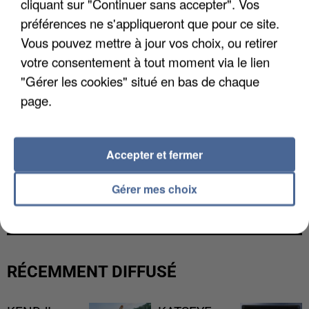
cliquant sur "Continuer sans accepter". Vos
préférences ne s'appliqueront que pour ce site.
Vous pouvez mettre à jour vos choix, ou retirer
votre consentement à tout moment via le lien
"Gérer les cookies" situé en bas de chaque
page.
Accepter et fermer
L’UN DES FONDATEURS SUPPOSÉS DE LA DZ
Gérer mes choix
MAFIA INTERPELLÉ EN ALGÉRIE
RÉCEMMENT DIFFUSÉ