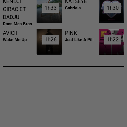
KENDJI
KATSEYE
1h33
1h33
1h30
1h30
Gabriela
GIRAC ET
DADJU
Dans Mes Bras
AVICII
PINK
1h26
1h26
1h22
1h22
Wake Me Up
Just Like A Pill