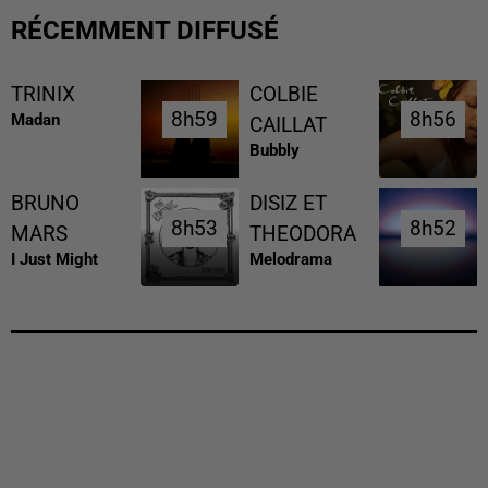
RÉCEMMENT DIFFUSÉ
TRINIX
COLBIE
8h59
8h59
8h56
8h56
Madan
CAILLAT
Bubbly
BRUNO
DISIZ ET
8h53
8h53
8h52
8h52
MARS
THEODORA
I Just Might
Melodrama