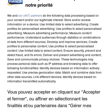
notre priorité
INCENDIES : L’ÎLE-DE-FRANCE LANCE UN ÉLAN
DE SOLIDARITÉ AVEC LES...
We and
our (447) partners
do the following data processing based on
your consent and/or our legitimate interest: Store and/or access
information on a device; Use limited data to select advertising; Create
profiles for personalised advertising; Use profiles to select personalised
advertising; Measure advertising performance; Measure content
performance; Understand audiences through statistics or combinations
of data from different sources; Develop and improve services; Create
profiles to personalise content; Use profiles to select personalised
content; Use limited data to select content; Ensure security, prevent and
detect fraud, and fix errors; Deliver and present advertising and content;
Save and communicate privacy choices. These technologies may
process personal data such as IP address and browsing data to offer
following functionalities: Identify devices based on information actively
requested; Use precise geolocation data; Match and combine data from
other data sources; Link different devices; Identify devices based on
information transmitted automatically.
Vous pouvez accepter en cliquant sur "Accepter
et fermer", ou affiner en sélectionnant les
APRÈS TOUTES CES CANICULES, LES REFUGES
finalités et/ou partenaires dans "Gérer mes
DE FAUNE SAUVAGE SONT...