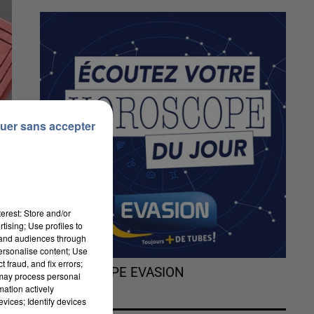
uer sans accepter
erest: Store and/or
tising; Use profiles to
tand audiences through
personalise content; Use
 fraud, and fix errors;
de
L'HOROSCOPE EVASION
 may process personal
mation actively
vices; Identify devices