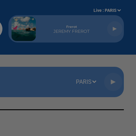
Live :
PARIS
Frerot
JEREMY FREROT
PARIS