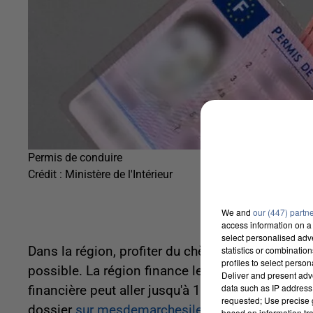
Permis de conduire
Crédit :
Ministère de l'Intérieur
We and
our (447) partn
access information on a 
select personalised ad
statistics or combinatio
Dans la région, profiter du chèque permis de con
profiles to select person
possible. La région finance le permis B des jeun
Deliver and present adv
data such as IP address 
financière peut aller jusqu'à 1.300 euros. Les 
requested; Use precise g
dossier
sur mesdemarchesiledefrance.fr
.
based on information tra