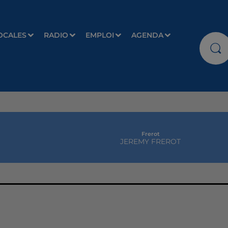
OCALES
RADIO
EMPLOI
AGENDA
Frerot
JEREMY FREROT