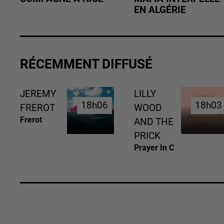
EN ALGÉRIE
RÉCEMMENT DIFFUSÉ
JEREMY
LILLY
18h06
18h06
18h03
18h03
FREROT
WOOD
Frerot
AND THE
PRICK
Prayer In C