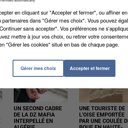
pter en cliquant sur "Accepter et fermer", ou affiner en
/ou partenaires dans "Gérer mes choix". Vous pouvez éga
"Continuer sans accepter". Vos préférences ne s'appliqu
uvez mettre à jour vos choix, ou retirer votre consenteme
en "Gérer les cookies" situé en bas de chaque page.
Gérer mes choix
Accepter et fermer
UN SECOND CADRE
UNE TOURISTE DE
DE LA DZ MAFIA
L’OISE EMPORTÉE
Z
INTERPELLÉ EN
PAR UNE COULÉE D
ALGÉRIE
BOUE EN HAUTE-