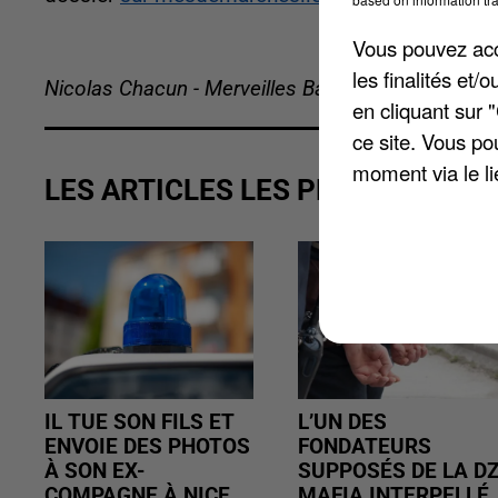
Vous pouvez acce
les finalités et
Nicolas Chacun - Merveilles Bavuidinsi
en cliquant sur 
ce site. Vous po
moment via le li
LES ARTICLES LES PLUS VUS
IL TUE SON FILS ET
L’UN DES
ENVOIE DES PHOTOS
FONDATEURS
À SON EX-
SUPPOSÉS DE LA D
COMPAGNE À NICE
MAFIA INTERPELLÉ