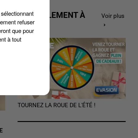
 sélectionnant
ACTUELLEMENT À
Voir plus
lement refuser
GAGNER
eront que pour
nt à tout
TOURNEZ LA ROUE DE L'ÉTÉ !
E