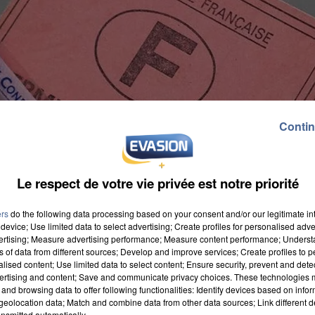
Contin
Le respect de votre vie privée est notre priorité
ers
do the following data processing based on your consent and/or our legitimate int
device; Use limited data to select advertising; Create profiles for personalised adver
vertising; Measure advertising performance; Measure content performance; Unders
ns of data from different sources; Develop and improve services; Create profiles to 
duire pour les jeunes en insertion c'est encore
alised content; Use limited data to select content; Ensure security, prevent and detect
es en formation ou suivi par une mission locale. L'ai
ertising and content; Save and communicate privacy choices. These technologies
and browsing data to offer following functionalities: Identify devices based on infor
candidats ont jusqu'au 31 décembre pour déposer leur
eolocation data; Match and combine data from other data sources; Link different de
nsmitted automatically.