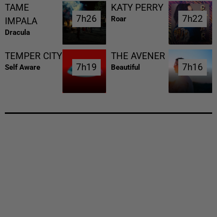
TAME
KATY PERRY
7h26
7h26
7h22
7h22
Roar
IMPALA
Dracula
TEMPER CITY
THE AVENER
7h19
7h19
7h16
7h16
Self Aware
Beautiful