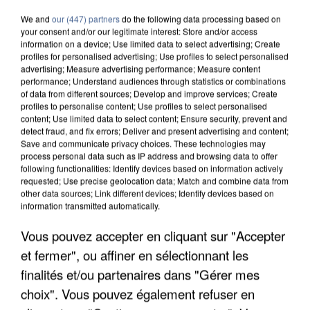
We and
our (447) partners
do the following data processing based on
your consent and/or our legitimate interest: Store and/or access
information on a device; Use limited data to select advertising; Create
profiles for personalised advertising; Use profiles to select personalised
advertising; Measure advertising performance; Measure content
performance; Understand audiences through statistics or combinations
of data from different sources; Develop and improve services; Create
profiles to personalise content; Use profiles to select personalised
content; Use limited data to select content; Ensure security, prevent and
detect fraud, and fix errors; Deliver and present advertising and content;
Save and communicate privacy choices. These technologies may
process personal data such as IP address and browsing data to offer
following functionalities: Identify devices based on information actively
requested; Use precise geolocation data; Match and combine data from
other data sources; Link different devices; Identify devices based on
information transmitted automatically.
Vous pouvez accepter en cliquant sur "Accepter
L’UN DES FONDATEURS SUPPOSÉS DE LA DZ
MAFIA INTERPELLÉ EN ALGÉRIE
et fermer", ou affiner en sélectionnant les
finalités et/ou partenaires dans "Gérer mes
choix". Vous pouvez également refuser en