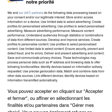
INCENDIES : L’ÎLE-DE-FRANCE LANCE UN ÉLAN
notre priorité
DE SOLIDARITÉ AVEC LES...
We and
our (447) partners
do the following data processing based on
your consent and/or our legitimate interest: Store and/or access
information on a device; Use limited data to select advertising; Create
profiles for personalised advertising; Use profiles to select personalised
advertising; Measure advertising performance; Measure content
performance; Understand audiences through statistics or combinations
of data from different sources; Develop and improve services; Create
profiles to personalise content; Use profiles to select personalised
content; Use limited data to select content; Ensure security, prevent and
detect fraud, and fix errors; Deliver and present advertising and content;
Save and communicate privacy choices. These technologies may
process personal data such as IP address and browsing data to offer
following functionalities: Identify devices based on information actively
requested; Use precise geolocation data; Match and combine data from
other data sources; Link different devices; Identify devices based on
information transmitted automatically.
Vous pouvez accepter en cliquant sur "Accepter
APRÈS TOUTES CES CANICULES, LES REFUGES
et fermer", ou affiner en sélectionnant les
DE FAUNE SAUVAGE SONT...
finalités et/ou partenaires dans "Gérer mes
choix". Vous pouvez également refuser en