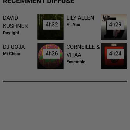
RÉCEMMENT DIFFUSÉ
DAVID
LILY ALLEN
4h32
4h32
4h29
4h29
F... You
KUSHNER
Daylight
DJ GOJA
CORNEILLE &
4h26
4h26
4h24
4h24
Mi Chico
VITAA
Ensemble