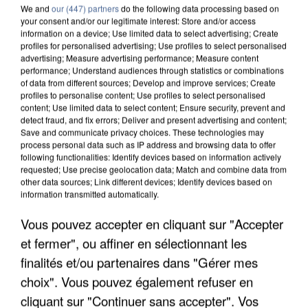
We and
our (447) partners
do the following data processing based on
your consent and/or our legitimate interest: Store and/or access
information on a device; Use limited data to select advertising; Create
profiles for personalised advertising; Use profiles to select personalised
advertising; Measure advertising performance; Measure content
performance; Understand audiences through statistics or combinations
of data from different sources; Develop and improve services; Create
profiles to personalise content; Use profiles to select personalised
content; Use limited data to select content; Ensure security, prevent and
detect fraud, and fix errors; Deliver and present advertising and content;
Save and communicate privacy choices. These technologies may
process personal data such as IP address and browsing data to offer
following functionalities: Identify devices based on information actively
requested; Use precise geolocation data; Match and combine data from
other data sources; Link different devices; Identify devices based on
information transmitted automatically.
APRÈS TOUTES CES CANICULES, LES REFUGES
Vous pouvez accepter en cliquant sur "Accepter
DE FAUNE SAUVAGE SONT...
et fermer", ou affiner en sélectionnant les
finalités et/ou partenaires dans "Gérer mes
choix". Vous pouvez également refuser en
cliquant sur "Continuer sans accepter". Vos