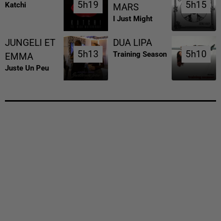
5h19
5h19
5h15
5h15
Katchi
MARS
I Just Might
JUNGELI ET
DUA LIPA
5h13
5h13
5h10
5h10
Training Season
EMMA
Juste Un Peu