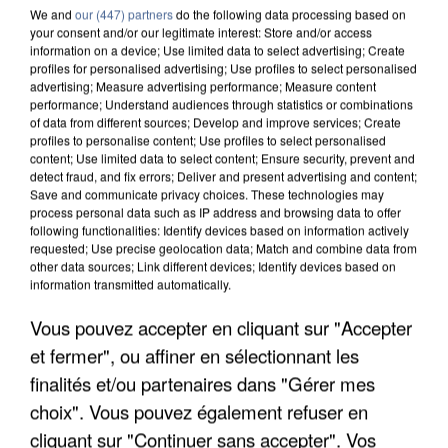
We and
our (447) partners
do the following data processing based on
your consent and/or our legitimate interest: Store and/or access
information on a device; Use limited data to select advertising; Create
profiles for personalised advertising; Use profiles to select personalised
advertising; Measure advertising performance; Measure content
performance; Understand audiences through statistics or combinations
of data from different sources; Develop and improve services; Create
profiles to personalise content; Use profiles to select personalised
content; Use limited data to select content; Ensure security, prevent and
detect fraud, and fix errors; Deliver and present advertising and content;
Save and communicate privacy choices. These technologies may
process personal data such as IP address and browsing data to offer
following functionalities: Identify devices based on information actively
requested; Use precise geolocation data; Match and combine data from
other data sources; Link different devices; Identify devices based on
information transmitted automatically.
UN SECOND CADRE DE LA DZ MAFIA
Vous pouvez accepter en cliquant sur "Accepter
INTERPELLÉ EN ALGÉRIE
et fermer", ou affiner en sélectionnant les
finalités et/ou partenaires dans "Gérer mes
choix". Vous pouvez également refuser en
cliquant sur "Continuer sans accepter". Vos