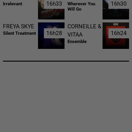
16h33
16h33
16h30
16h30
Irrelevant
Wherever You
Will Go
FREYA SKYE
CORNEILLE &
16h28
16h28
16h24
16h24
Silent Treatment
VITAA
Ensemble