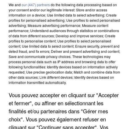
We and
our (447) partners
do the following data processing based on
your consent and/or our legitimate interest: Store and/or access
information on a device; Use limited data to select advertising; Create
profiles for personalised advertising; Use profiles to select personalised
advertising; Measure advertising performance; Measure content
performance; Understand audiences through statistics or combinations
of data from different sources; Develop and improve services; Create
profiles to personalise content; Use profiles to select personalised
content; Use limited data to select content; Ensure security, prevent and
detect fraud, and fix errors; Deliver and present advertising and content;
Save and communicate privacy choices. These technologies may
process personal data such as IP address and browsing data to offer
following functionalities: Identify devices based on information actively
requested; Use precise geolocation data; Match and combine data from
other data sources; Link different devices; Identify devices based on
information transmitted automatically.
UN SECOND CADRE DE LA DZ MAFIA
INTERPELLÉ EN ALGÉRIE
Vous pouvez accepter en cliquant sur "Accepter
et fermer", ou affiner en sélectionnant les
finalités et/ou partenaires dans "Gérer mes
choix". Vous pouvez également refuser en
cliquant sur "Continuer sans accepter". Vos