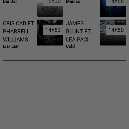
15h00
15h00
14h56
14h56
Dai Dai
Maniac
CRIS CAB FT.
JAMES
14h53
14h53
14h50
14h50
PHARRELL
BLUNT FT.
WILLIAMS
LEA PACI
Liar Liar
Cold