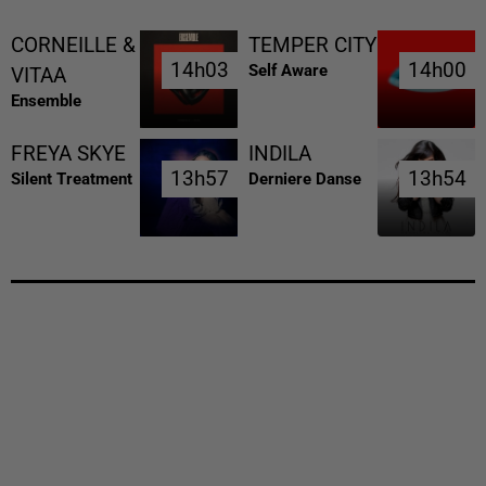
CORNEILLE &
TEMPER CITY
14h03
14h03
14h00
14h00
Self Aware
VITAA
Ensemble
FREYA SKYE
INDILA
13h57
13h57
13h54
13h54
Silent Treatment
Derniere Danse