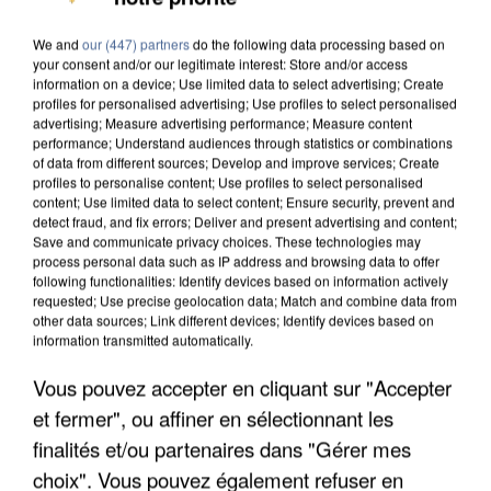
DE SOLIDARITÉ AVEC LES...
We and
our (447) partners
do the following data processing based on
your consent and/or our legitimate interest: Store and/or access
information on a device; Use limited data to select advertising; Create
profiles for personalised advertising; Use profiles to select personalised
advertising; Measure advertising performance; Measure content
performance; Understand audiences through statistics or combinations
of data from different sources; Develop and improve services; Create
profiles to personalise content; Use profiles to select personalised
content; Use limited data to select content; Ensure security, prevent and
detect fraud, and fix errors; Deliver and present advertising and content;
Save and communicate privacy choices. These technologies may
process personal data such as IP address and browsing data to offer
following functionalities: Identify devices based on information actively
requested; Use precise geolocation data; Match and combine data from
other data sources; Link different devices; Identify devices based on
information transmitted automatically.
Vous pouvez accepter en cliquant sur "Accepter
APRÈS TOUTES CES CANICULES, LES REFUGES
et fermer", ou affiner en sélectionnant les
DE FAUNE SAUVAGE SONT...
finalités et/ou partenaires dans "Gérer mes
choix". Vous pouvez également refuser en