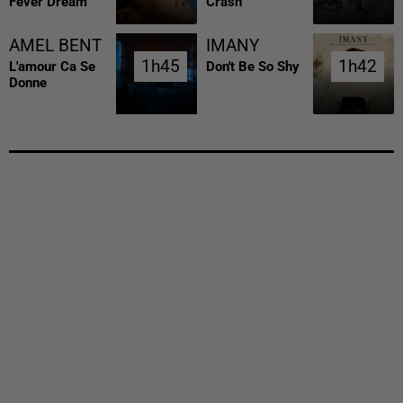
Fever Dream
Crash
AMEL BENT
IMANY
1h45
1h45
1h42
1h42
L'amour Ca Se
Don't Be So Shy
Donne