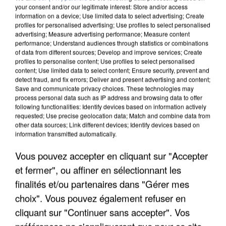
your consent and/or our legitimate interest: Store and/or access
information on a device; Use limited data to select advertising; Create
profiles for personalised advertising; Use profiles to select personalised
advertising; Measure advertising performance; Measure content
performance; Understand audiences through statistics or combinations
of data from different sources; Develop and improve services; Create
profiles to personalise content; Use profiles to select personalised
content; Use limited data to select content; Ensure security, prevent and
detect fraud, and fix errors; Deliver and present advertising and content;
Save and communicate privacy choices. These technologies may
process personal data such as IP address and browsing data to offer
following functionalities: Identify devices based on information actively
requested; Use precise geolocation data; Match and combine data from
other data sources; Link different devices; Identify devices based on
information transmitted automatically.
UN SECOND CADRE DE LA DZ MAFIA
INTERPELLÉ EN ALGÉRIE
Vous pouvez accepter en cliquant sur "Accepter
et fermer", ou affiner en sélectionnant les
finalités et/ou partenaires dans "Gérer mes
choix". Vous pouvez également refuser en
cliquant sur "Continuer sans accepter". Vos
préférences ne s'appliqueront que pour ce site.