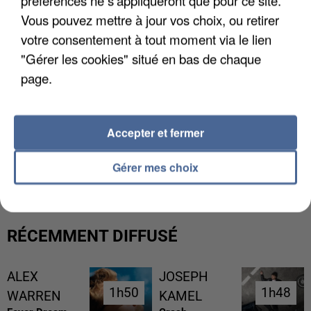
Vous pouvez mettre à jour vos choix, ou retirer
votre consentement à tout moment via le lien
"Gérer les cookies" situé en bas de chaque
page.
Accepter et fermer
UNE TOURISTE DE L’OISE EMPORTÉE PAR UNE
COULÉE DE BOUE EN HAUTE-SAVOIE
Gérer mes choix
RÉCEMMENT DIFFUSÉ
ALEX
JOSEPH
1h50
1h50
1h48
1h48
WARREN
KAMEL