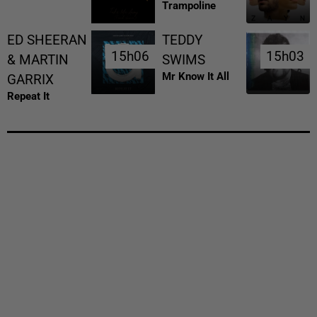
Trampoline
ED SHEERAN
TEDDY
15h06
15h06
15h03
15h03
& MARTIN
SWIMS
Mr Know It All
GARRIX
Repeat It