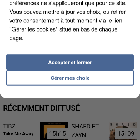
préférences ne s'appliqueront que pour ce site.
Vous pouvez mettre à jour vos choix, ou retirer
votre consentement à tout moment via le lien
"Gérer les cookies" situé en bas de chaque
page.
Accepter et fermer
LES FRANÇAIS, FANS DE LA FLEMME
Gérer mes choix
RÉCEMMENT DIFFUSÉ
TIBZ
SHAED FT.
15h15
15h15
15h09
15h09
Take Me Away
ZAYN