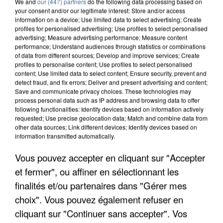
We and
our (447) partners
do the following data processing based on
your consent and/or our legitimate interest: Store and/or access
information on a device; Use limited data to select advertising; Create
profiles for personalised advertising; Use profiles to select personalised
advertising; Measure advertising performance; Measure content
performance; Understand audiences through statistics or combinations
of data from different sources; Develop and improve services; Create
profiles to personalise content; Use profiles to select personalised
content; Use limited data to select content; Ensure security, prevent and
detect fraud, and fix errors; Deliver and present advertising and content;
Save and communicate privacy choices. These technologies may
process personal data such as IP address and browsing data to offer
following functionalities: Identify devices based on information actively
requested; Use precise geolocation data; Match and combine data from
other data sources; Link different devices; Identify devices based on
information transmitted automatically.
LES DONNÉES DE 300 000 CLIENTS DÉROBÉES À
Vous pouvez accepter en cliquant sur "Accepter
INTERMARCHÉ APRÈS UNE...
et fermer", ou affiner en sélectionnant les
finalités et/ou partenaires dans "Gérer mes
choix". Vous pouvez également refuser en
cliquant sur "Continuer sans accepter". Vos