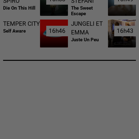
SPIRO
STEFANI
Die On This Hill
The Sweet
Escape
TEMPER CITY
JUNGELI ET
16h46
16h46
16h43
16h43
Self Aware
EMMA
Juste Un Peu