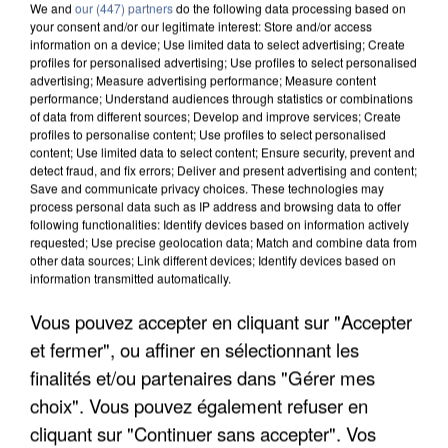
We and
our (447) partners
do the following data processing based on
your consent and/or our legitimate interest: Store and/or access
information on a device; Use limited data to select advertising; Create
profiles for personalised advertising; Use profiles to select personalised
advertising; Measure advertising performance; Measure content
performance; Understand audiences through statistics or combinations
of data from different sources; Develop and improve services; Create
profiles to personalise content; Use profiles to select personalised
content; Use limited data to select content; Ensure security, prevent and
detect fraud, and fix errors; Deliver and present advertising and content;
Save and communicate privacy choices. These technologies may
process personal data such as IP address and browsing data to offer
following functionalities: Identify devices based on information actively
requested; Use precise geolocation data; Match and combine data from
other data sources; Link different devices; Identify devices based on
information transmitted automatically.
UN SECOND CADRE DE LA DZ MAFIA
Vous pouvez accepter en cliquant sur "Accepter
INTERPELLÉ EN ALGÉRIE
et fermer", ou affiner en sélectionnant les
finalités et/ou partenaires dans "Gérer mes
choix". Vous pouvez également refuser en
cliquant sur "Continuer sans accepter". Vos