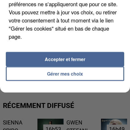
préférences ne s'appliqueront que pour ce site.
Vous pouvez mettre à jour vos choix, ou retirer
votre consentement à tout moment via le lien
"Gérer les cookies" situé en bas de chaque
page.
Accepter et fermer
UNE TOURISTE DE L’OISE EMPORTÉE PAR UNE
Gérer mes choix
COULÉE DE BOUE EN HAUTE-SAVOIE
RÉCEMMENT DIFFUSÉ
SIENNA
GWEN
16h53
16h53
16h49
16h49