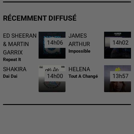
RÉCEMMENT DIFFUSÉ
ED SHEERAN
JAMES
14h06
14h06
14h02
14h02
& MARTIN
ARTHUR
Impossible
GARRIX
Repeat It
SHAKIRA
HELENA
14h00
14h00
13h57
13h57
Dai Dai
Tout A Changé