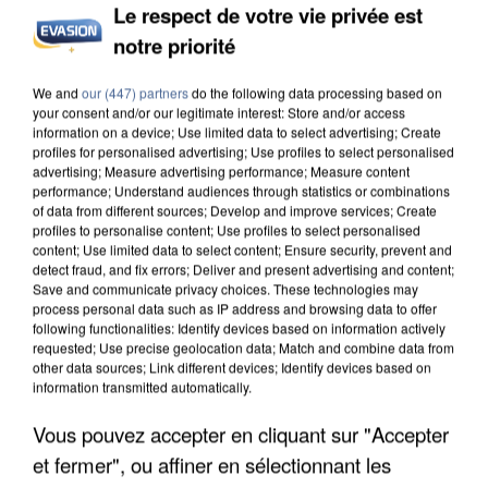
Le respect de votre vie privée est
notre priorité
UN SECOND CADRE DE LA DZ MAFIA
INTERPELLÉ EN ALGÉRIE
We and
our (447) partners
do the following data processing based on
your consent and/or our legitimate interest: Store and/or access
information on a device; Use limited data to select advertising; Create
profiles for personalised advertising; Use profiles to select personalised
advertising; Measure advertising performance; Measure content
performance; Understand audiences through statistics or combinations
of data from different sources; Develop and improve services; Create
profiles to personalise content; Use profiles to select personalised
content; Use limited data to select content; Ensure security, prevent and
detect fraud, and fix errors; Deliver and present advertising and content;
Save and communicate privacy choices. These technologies may
process personal data such as IP address and browsing data to offer
following functionalities: Identify devices based on information actively
requested; Use precise geolocation data; Match and combine data from
other data sources; Link different devices; Identify devices based on
information transmitted automatically.
Vous pouvez accepter en cliquant sur "Accepter
et fermer", ou affiner en sélectionnant les
UNE TOURISTE DE L’OISE EMPORTÉE PAR UNE