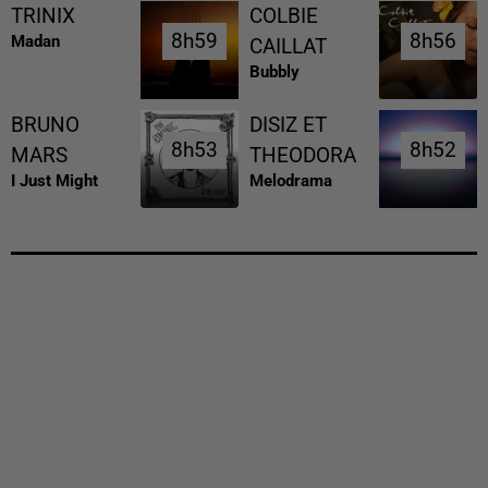
TRINIX
COLBIE
8h59
8h59
8h56
8h56
Madan
CAILLAT
Bubbly
BRUNO
DISIZ ET
8h53
8h53
8h52
8h52
MARS
THEODORA
I Just Might
Melodrama