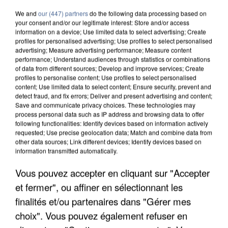
We and
our (447) partners
do the following data processing based on
your consent and/or our legitimate interest: Store and/or access
information on a device; Use limited data to select advertising; Create
profiles for personalised advertising; Use profiles to select personalised
advertising; Measure advertising performance; Measure content
performance; Understand audiences through statistics or combinations
of data from different sources; Develop and improve services; Create
profiles to personalise content; Use profiles to select personalised
content; Use limited data to select content; Ensure security, prevent and
detect fraud, and fix errors; Deliver and present advertising and content;
Save and communicate privacy choices. These technologies may
process personal data such as IP address and browsing data to offer
following functionalities: Identify devices based on information actively
requested; Use precise geolocation data; Match and combine data from
other data sources; Link different devices; Identify devices based on
information transmitted automatically.
Vous pouvez accepter en cliquant sur "Accepter
APRÈS TOUTES CES CANICULES, LES REFUGES
DE FAUNE SAUVAGE SONT...
et fermer", ou affiner en sélectionnant les
finalités et/ou partenaires dans "Gérer mes
choix". Vous pouvez également refuser en