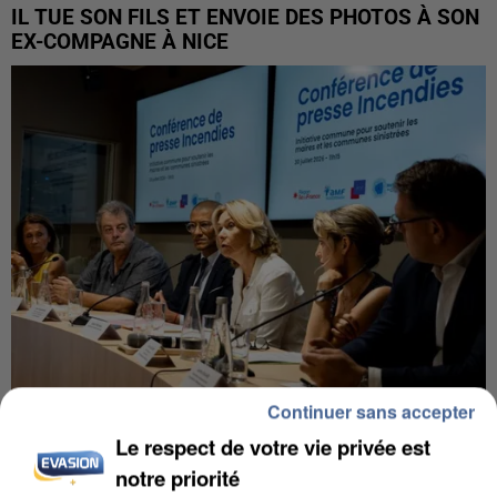
IL TUE SON FILS ET ENVOIE DES PHOTOS À SON
EX-COMPAGNE À NICE
Continuer sans accepter
Le respect de votre vie privée est
INCENDIES : L’ÎLE-DE-FRANCE LANCE UN ÉLAN
DE SOLIDARITÉ AVEC LES...
notre priorité