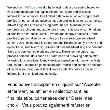
We and
our (447) partners
do the following data processing based on
your consent and/or our legitimate interest: Store and/or access
information on a device; Use limited data to select advertising; Create
profiles for personalised advertising; Use profiles to select personalised
advertising; Measure advertising performance; Measure content
performance; Understand audiences through statistics or combinations
of data from different sources; Develop and improve services; Create
profiles to personalise content; Use profiles to select personalised
content; Use limited data to select content; Ensure security, prevent and
detect fraud, and fix errors; Deliver and present advertising and content;
Save and communicate privacy choices. These technologies may
process personal data such as IP address and browsing data to offer
following functionalities: Identify devices based on information actively
requested; Use precise geolocation data; Match and combine data from
other data sources; Link different devices; Identify devices based on
information transmitted automatically.
Vous pouvez accepter en cliquant sur "Accepter
APRÈS TOUTES CES CANICULES, LES REFUGES
DE FAUNE SAUVAGE SONT...
et fermer", ou affiner en sélectionnant les
finalités et/ou partenaires dans "Gérer mes
choix". Vous pouvez également refuser en