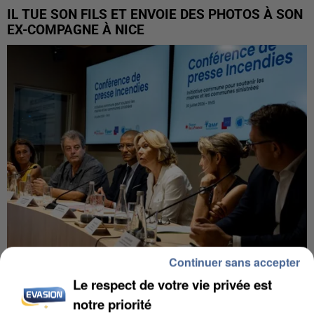
IL TUE SON FILS ET ENVOIE DES PHOTOS À SON
EX-COMPAGNE À NICE
Continuer sans accepter
Le respect de votre vie privée est
INCENDIES : L’ÎLE-DE-FRANCE LANCE UN ÉLAN
DE SOLIDARITÉ AVEC LES...
notre priorité