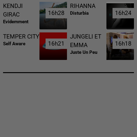
KENDJI
RIHANNA
16h28
16h28
16h24
16h24
Disturbia
GIRAC
Evidemment
TEMPER CITY
JUNGELI ET
16h21
16h21
16h18
16h18
Self Aware
EMMA
Juste Un Peu