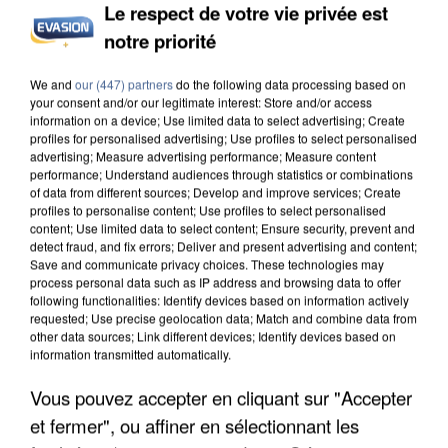
Le respect de votre vie privée est
UN SECOND CADRE DE LA DZ MAFIA
notre priorité
INTERPELLÉ EN ALGÉRIE
We and
our (447) partners
do the following data processing based on
your consent and/or our legitimate interest: Store and/or access
information on a device; Use limited data to select advertising; Create
profiles for personalised advertising; Use profiles to select personalised
advertising; Measure advertising performance; Measure content
performance; Understand audiences through statistics or combinations
of data from different sources; Develop and improve services; Create
profiles to personalise content; Use profiles to select personalised
content; Use limited data to select content; Ensure security, prevent and
detect fraud, and fix errors; Deliver and present advertising and content;
Save and communicate privacy choices. These technologies may
process personal data such as IP address and browsing data to offer
following functionalities: Identify devices based on information actively
requested; Use precise geolocation data; Match and combine data from
other data sources; Link different devices; Identify devices based on
information transmitted automatically.
Vous pouvez accepter en cliquant sur "Accepter
UNE TOURISTE DE L’OISE EMPORTÉE PAR UNE
et fermer", ou affiner en sélectionnant les
COULÉE DE BOUE EN HAUTE-SAVOIE