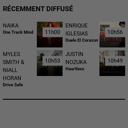
RÉCEMMENT DIFFUSÉ
NAIKA
ENRIQUE
11h00
11h00
10h56
10h56
One Track Mind
IGLESIAS
Duele El Corazon
MYLES
JUSTIN
10h53
10h53
10h49
10h49
SMITH &
NOZUKA
Heartless
NIALL
HORAN
Drive Safe