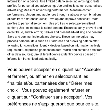
information on a device; Use limited data to select advertising; Create
profiles for personalised advertising; Use profiles to select personalised
advertising; Measure advertising performance; Measure content
performance; Understand audiences through statistics or combinations
of data from different sources; Develop and improve services; Create
profiles to personalise content; Use profiles to select personalised
content; Use limited data to select content; Ensure security, prevent and
detect fraud, and fix errors; Deliver and present advertising and content;
Save and communicate privacy choices. These technologies may
process personal data such as IP address and browsing data to offer
following functionalities: Identify devices based on information actively
requested; Use precise geolocation data; Match and combine data from
APRÈS TOUTES CES CANICULES, LES REFUGES
other data sources; Link different devices; Identify devices based on
information transmitted automatically.
DE FAUNE SAUVAGE SONT...
Vous pouvez accepter en cliquant sur "Accepter
et fermer", ou affiner en sélectionnant les
finalités et/ou partenaires dans "Gérer mes
choix". Vous pouvez également refuser en
cliquant sur "Continuer sans accepter". Vos
préférences ne s'appliqueront que pour ce site.