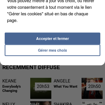
Vous pouvez mettre à jour vos choix, ou retirer
votre consentement à tout moment via le lien
"Gérer les cookies" situé en bas de chaque
page.
L’UN DES FONDATEURS SUPPOSÉS DE LA DZ
Accepter et fermer
MAFIA INTERPELLÉ EN ALGÉRIE
Gérer mes choix
RÉCEMMENT DIFFUSÉ
KEANE
ANGELE
20h53
20h53
20h50
20h50
Everybody's
What You Want
Changing
NELLY
SHAKIRA