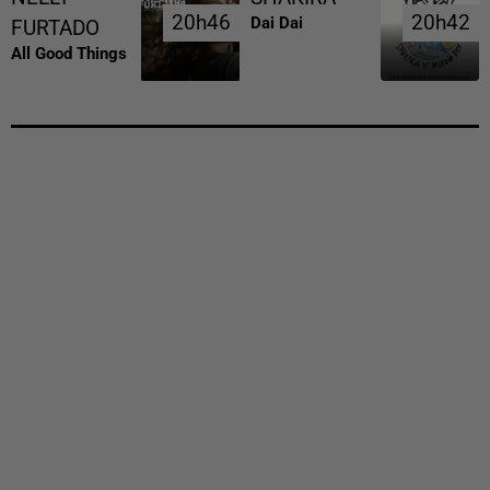
20h46
20h46
20h42
20h42
Dai Dai
FURTADO
All Good Things