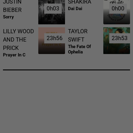
JUSTIN
SHAKIRA
0h03
0h03
0h00
0h00
Dai Dai
BIEBER
Sorry
LILLY WOOD
TAYLOR
23h56
23h56
23h53
23h53
AND THE
SWIFT
The Fate Of
PRICK
Ophelia
Prayer In C