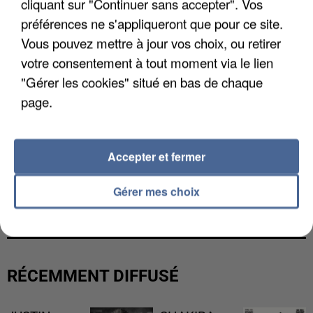
cliquant sur "Continuer sans accepter". Vos
préférences ne s'appliqueront que pour ce site.
Vous pouvez mettre à jour vos choix, ou retirer
votre consentement à tout moment via le lien
"Gérer les cookies" situé en bas de chaque
page.
Accepter et fermer
L’UN DES FONDATEURS SUPPOSÉS DE LA DZ
Gérer mes choix
MAFIA INTERPELLÉ EN ALGÉRIE
RÉCEMMENT DIFFUSÉ