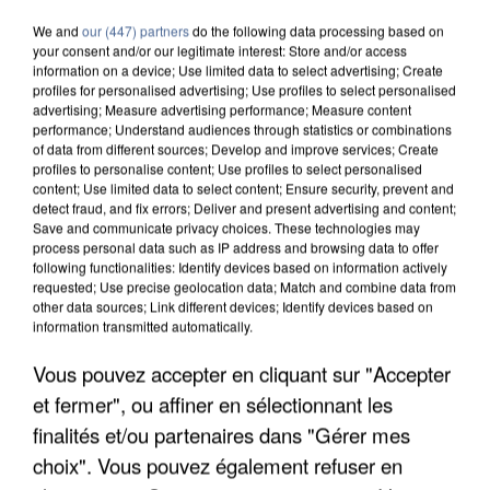
We and
our (447) partners
do the following data processing based on
your consent and/or our legitimate interest: Store and/or access
information on a device; Use limited data to select advertising; Create
profiles for personalised advertising; Use profiles to select personalised
advertising; Measure advertising performance; Measure content
performance; Understand audiences through statistics or combinations
of data from different sources; Develop and improve services; Create
profiles to personalise content; Use profiles to select personalised
content; Use limited data to select content; Ensure security, prevent and
detect fraud, and fix errors; Deliver and present advertising and content;
Save and communicate privacy choices. These technologies may
process personal data such as IP address and browsing data to offer
following functionalities: Identify devices based on information actively
requested; Use precise geolocation data; Match and combine data from
other data sources; Link different devices; Identify devices based on
information transmitted automatically.
APRÈS TOUTES CES CANICULES, LES REFUGES
Vous pouvez accepter en cliquant sur "Accepter
DE FAUNE SAUVAGE SONT...
et fermer", ou affiner en sélectionnant les
finalités et/ou partenaires dans "Gérer mes
choix". Vous pouvez également refuser en