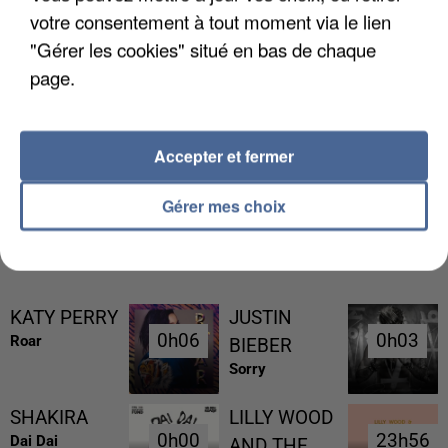
votre consentement à tout moment via le lien
"Gérer les cookies" situé en bas de chaque
page.
L’UN DES FONDATEURS SUPPOSÉS DE LA DZ
MAFIA INTERPELLÉ EN ALGÉRIE
Accepter et fermer
Gérer mes choix
RÉCEMMENT DIFFUSÉ
KATY PERRY
JUSTIN
0h06
0h06
0h03
0h03
Roar
BIEBER
Sorry
SHAKIRA
LILLY WOOD
0h00
0h00
23h56
23h56
Dai Dai
AND THE