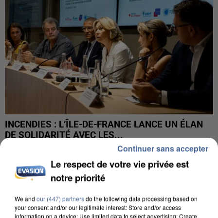
INCENDIES : L’ÎLE-DE-FRANCE LANCE UN ÉLAN
DE SOLIDARITÉ AVEC LES...
Continuer sans accepter
Le respect de votre vie privée est
notre priorité
We and
our (447) partners
do the following data processing based on
your consent and/or our legitimate interest: Store and/or access
information on a device; Use limited data to select advertising; Create