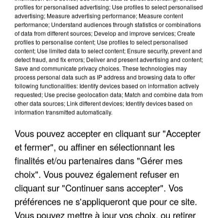
profiles for personalised advertising; Use profiles to select personalised
advertising; Measure advertising performance; Measure content
performance; Understand audiences through statistics or combinations
of data from different sources; Develop and improve services; Create
profiles to personalise content; Use profiles to select personalised
content; Use limited data to select content; Ensure security, prevent and
detect fraud, and fix errors; Deliver and present advertising and content;
Save and communicate privacy choices. These technologies may
process personal data such as IP address and browsing data to offer
following functionalities: Identify devices based on information actively
APRÈS TOUTES CES CANICULES, LES REFUGES
requested; Use precise geolocation data; Match and combine data from
other data sources; Link different devices; Identify devices based on
DE FAUNE SAUVAGE SONT...
information transmitted automatically.
Vous pouvez accepter en cliquant sur "Accepter
et fermer", ou affiner en sélectionnant les
finalités et/ou partenaires dans "Gérer mes
choix". Vous pouvez également refuser en
cliquant sur "Continuer sans accepter". Vos
préférences ne s'appliqueront que pour ce site.
Vous pouvez mettre à jour vos choix, ou retirer