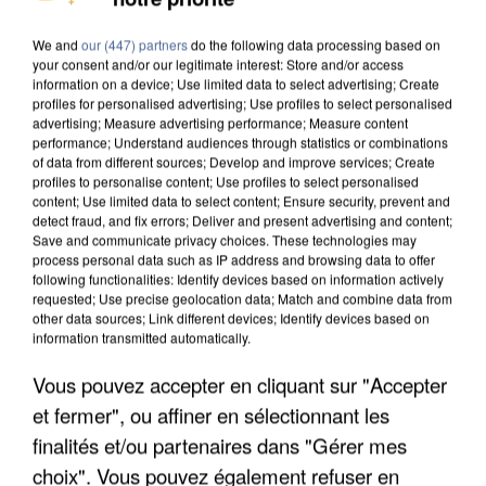
MAFIA INTERPELLÉ EN ALGÉRIE
We and
our (447) partners
do the following data processing based on
your consent and/or our legitimate interest: Store and/or access
information on a device; Use limited data to select advertising; Create
profiles for personalised advertising; Use profiles to select personalised
advertising; Measure advertising performance; Measure content
performance; Understand audiences through statistics or combinations
of data from different sources; Develop and improve services; Create
profiles to personalise content; Use profiles to select personalised
content; Use limited data to select content; Ensure security, prevent and
detect fraud, and fix errors; Deliver and present advertising and content;
Save and communicate privacy choices. These technologies may
process personal data such as IP address and browsing data to offer
following functionalities: Identify devices based on information actively
requested; Use precise geolocation data; Match and combine data from
other data sources; Link different devices; Identify devices based on
information transmitted automatically.
Vous pouvez accepter en cliquant sur "Accepter
UN SECOND CADRE DE LA DZ MAFIA
et fermer", ou affiner en sélectionnant les
INTERPELLÉ EN ALGÉRIE
finalités et/ou partenaires dans "Gérer mes
choix". Vous pouvez également refuser en