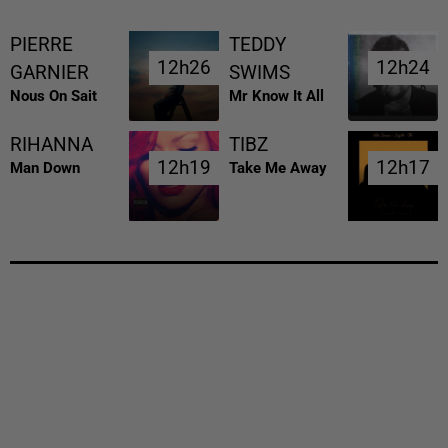
PIERRE
TEDDY
12h26
12h26
12h24
12h24
GARNIER
SWIMS
Nous On Sait
Mr Know It All
RIHANNA
TIBZ
12h19
12h19
12h17
12h17
Man Down
Take Me Away